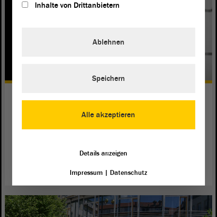
Inhalte von Drittanbietern
Ablehnen
Speichern
Wenn Flüchtlinge nicht bleiben
dürfen…
Alle akzeptieren
Die AfD-Fraktion möchte abgelehnte Flüchtlinge bis zur
Abschiebung in ganz normalen Gefängnissen unterbringen.
Details anzeigen
weiterlesen
Impressum
|
Datenschutz