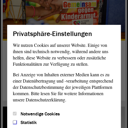
Privatsphäre-Einstellungen
Wir nutzen Cookies auf unserer Website. Einige von
Experten sprechen über
ihnen sind technisch notwendig, während andere uns
Kinderarmut
helfen, diese Website zu verbessern oder zusätzliche
Funktionalitäten zur Verfügung zu stellen.
In Magdeburg hat eine Konferenz gegen Kinderarmut
stattgefunden. Mit dabei war Landtagspräsidentin Gabriele
Bei Anzeige von Inhalten externer Medien kann es zu
einer Datenübertragung und -verarbeitung entsprechend
Brakebusch.
der Datenschutzbestimmung der jeweiligen Plattformen
weiterlesen
kommen. Bitte lesen Sie für weitere Informationen
unsere Datenschutzerklärung.
Notwendige Cookies
Statistik