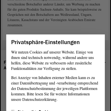
verschiedene Botschafter anderer Länder, um Werbung zu machen
für die guten Produkte Sachsen-Anhalts. Sie kam beispielsweise zu
Gesprächen mit den Botschaftern aus Weißrussland, Ungarn,
Litauens, Kasachstans und der Vereinigten Arabischen Emirate
zusammen.
Privatsphäre-Einstellungen
Wir nutzen Cookies auf unserer Website. Einige von
ihnen sind technisch notwendig, während andere uns
Folgende Fraktionen sind im Landtag von Sachsen-
helfen, diese Website zu verbessern oder zusätzliche
Anhalt vertreten:
Funktionalitäten zur Verfügung zu stellen.
Bei Anzeige von Inhalten externer Medien kann es zu
einer Datenübertragung und -verarbeitung entsprechend
der Datenschutzbestimmung der jeweiligen Plattformen
kommen. Bitte lesen Sie für weitere Informationen
unsere Datenschutzerklärung.