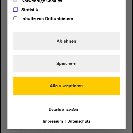
Notwendige Cookies
Statistik
Inhalte von Drittanbietern
Ablehnen
Postanschrift
von Sachsen-Anhalt
Speichern
Landtag
Domplatz 6–9
39104 Magdeburg
Alle akzeptieren
Wegbeschreibung
Auf Google Maps
Details anzeigen
Telefon und Fax
Impressum
|
Datenschutz
Zentrale:
0391 / 560 - 0