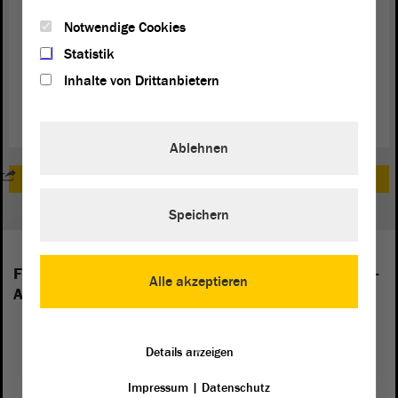
Notwendige Cookies
Zum Download: Gemeinsamer Wahlaufruf von
Statistik
Landtagspräsidentin Brakebusch und Ministerpräsident Haseloff
Inhalte von Drittanbietern
(PDF)
Ablehnen
Zum Dossier zur Europawahl 2019
Speichern
Folgende Fraktionen sind im Landtag von Sachsen-
Alle akzeptieren
Anhalt vertreten:
Details anzeigen
Impressum
|
Datenschutz