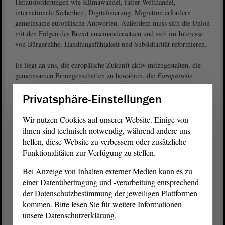
Herausforderungen wie Klimawandel, fairer Welthandel,
internationale Sicherheit, Digitalisierung, Migration erfordern
gemeinsame europäische Antworten. Außerdem muss sich die Union
mit den Folgen des Brexit auseinandersetzen und sich im Interesse
von Bürgernähe, Handlungsfähigkeit und Subsidiarität reformieren.
Es liegt an uns, die europäische Zukunft aktiv mitzugestalten, die
gemeinsamen Errungenschaften zu bewahren, die
Europäische
Union
handlungsfähig für die Zukunft zu machen und ihr eine
Privatsphäre-Einstellungen
selbstbewusste Rolle in der Welt aufzutragen.
Liebe Bürgerinnen und Bürger, wir rufen Sie deshalb auf:
Wir nutzen Cookies auf unserer Website. Einige von
ihnen sind technisch notwendig, während andere uns
Geben Sie am 26. Mai Ihre Stimme für Europa ab!
helfen, diese Website zu verbessern oder zusätzliche
Funktionalitäten zur Verfügung zu stellen.
Bei Anzeige von Inhalten externer Medien kann es zu
Gabriele Brakebusch
einer Datenübertragung und -verarbeitung entsprechend
Präsidentin des Landtags
der Datenschutzbestimmung der jeweiligen Plattformen
Dr. Reiner Haseloff
kommen. Bitte lesen Sie für weitere Informationen
unsere Datenschutzerklärung.
Ministerpräsident