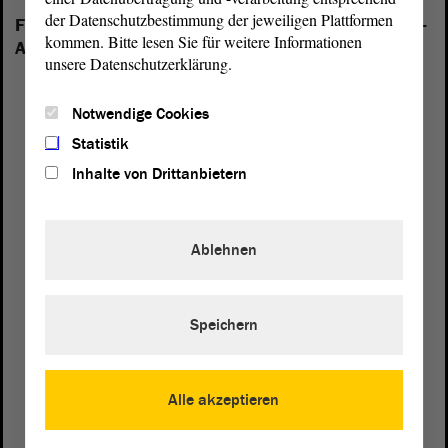
der Datenschutzbestimmung der jeweiligen Plattformen
Folgende Fraktionen sind im Landtag von Sachsen-
kommen. Bitte lesen Sie für weitere Informationen
Anhalt vertreten:
unsere Datenschutzerklärung.
Notwendige Cookies
Statistik
Inhalte von Drittanbietern
Ablehnen
Speichern
Alle akzeptieren
Postanschrift
von Sachsen-Anhalt
Landtag