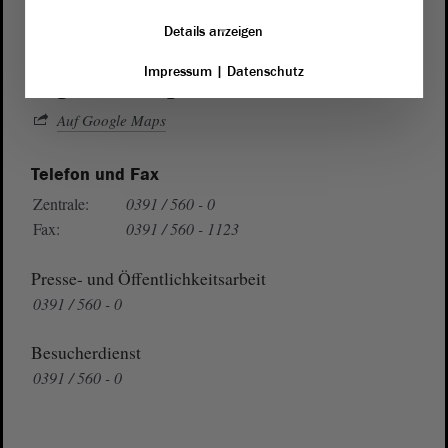
Domplatz 6–9
Details anzeigen
39104 Magdeburg
Impressum
|
Datenschutz
Wegbeschreibung
Auf Google Maps
Telefon und Fax
Zentrale:
0391 / 560 - 0
Fax:
0391 / 560 - 1123
Presse- und Öffentlichkeitsarbeit
0391 / 560 - 0
Besucherdienst
0391 / 560 - 0