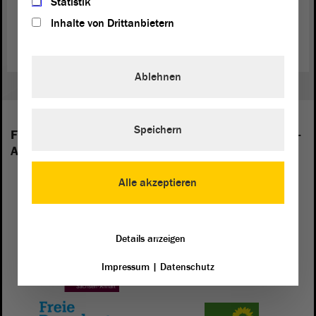
Statistik
Inhalte von Drittanbietern
(Dies ist ein Angebot in Einfacher Sprache.)
Ablehnen
Speichern
Folgende Fraktionen sind im Landtag von Sachsen-
Anhalt vertreten:
Alle akzeptieren
Details anzeigen
Impressum
|
Datenschutz