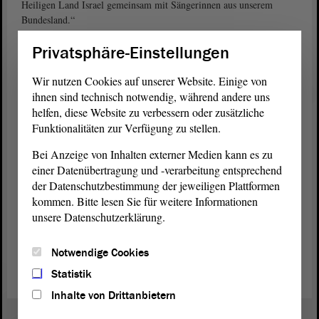
Heiligen Land Israel gemeinsam mit Sängerinnen aus unserem
Bundesland.“
Privatsphäre-Einstellungen
Wir nutzen Cookies auf unserer Website. Einige von
ihnen sind technisch notwendig, während andere uns
helfen, diese Website zu verbessern oder zusätzliche
Funktionalitäten zur Verfügung zu stellen.
Bei Anzeige von Inhalten externer Medien kann es zu
einer Datenübertragung und -verarbeitung entsprechend
der Datenschutzbestimmung der jeweiligen Plattformen
kommen. Bitte lesen Sie für weitere Informationen
Landtagspräsidentin Gabriele Brakebusch empfing die
unsere Datenschutzerklärung.
Mädchenchöre aus Jerusalem und Wernigerode in ihrem
Amtszimmer und führte die jungen Damen auch durch den
Notwendige Cookies
Landtag
. Foto: Landesgymnasium für Musik Wernigerode
Statistik
Inhalte von Drittanbietern