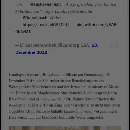
von
. „Ausgesprochen gern bin ich
@sachsenanhalt
Schirmherrin“, sagte Landtagspräsidentin
. Mehr:
#Brakebusch
https://t.co/sbdGSLDr1t
pic.twitter.com/ySAR
0bAvMT
— LT Sachsen-Anhalt (@Landtag_LSA)
13.
Dezember 2018
Landtagspräsidentin Brakebusch eröffnete am Donnerstag, 13.
Dezember 2018, als Schirmherrin das Benefizkonzerts des
Wernigeröder Mädchenchors und der Jerusalem Academy of Music
and Dance in der Magdeburger Staatskanzlei. Landtagspräsidentin
Brakebusch und
Ministerpräsident
Dr. Reiner Haseloff hatten die
Akademie im Mai 2018 im Zuge einer Israelreise besucht und einen
Gegenbesuch in Sachsen-Anhalts
Landeshauptstadt
vorgeschlagen.
Dies wurde nun auf besonders kulturelle Weise umgesetzt.