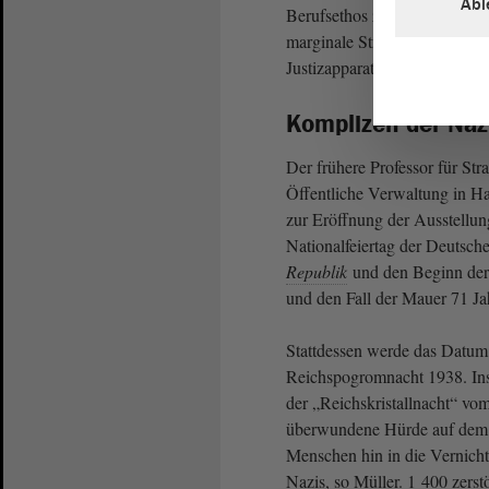
Abl
Berufsethos zum großen Teil 
marginale Straftaten verhäng
Justizapparats nach, wenn
De
Komplizen der Nazi
Der frühere Professor für Str
Öffentliche Verwaltung in Ham
zur Eröffnung der Ausstellu
Nationalfeiertag der Deutsche
Republik
und den Beginn de
und den Fall der Mauer 71 J
Stattdessen werde das Datum 
Reichspogromnacht 1938. Ins
der „Reichskristallnacht“ vom
überwundene Hürde auf dem 
Menschen hin in die Vernicht
Nazis, so Müller. 1 400 zers