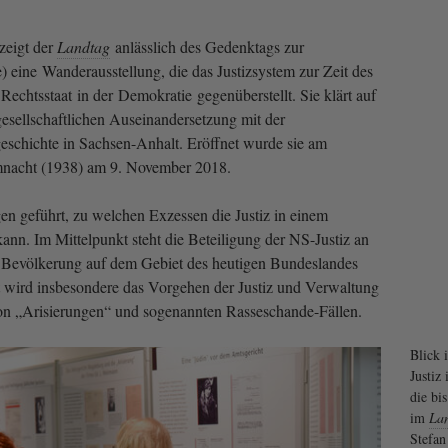
zeigt der
Landtag
anlässlich des Gedenktags zur
 eine Wanderausstellung, die das Justizsystem zur Zeit des
echtsstaat in der Demokratie gegenüberstellt. Sie klärt auf
 gesellschaftlichen Auseinandersetzung mit der
zgeschichte in Sachsen-Anhalt. Eröffnet wurde sie am
nacht (1938) am 9. November 2018.
n geführt, zu welchen Exzessen die Justiz in einem
 kann. Im Mittelpunkt steht die Beteiligung der NS-Justiz an
n Bevölkerung auf dem Gebiet des heutigen Bundeslandes
t wird insbesondere das Vorgehen der Justiz und Verwaltung
n „Arisierungen“ und sogenannten Rasseschande-Fällen.
Blick 
Justiz
die bi
im
La
Stefan