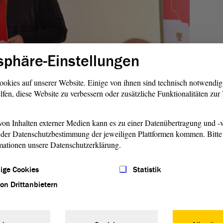
sphäre-Einstellungen
1/4
ookies auf unserer Website. Einige von ihnen sind technisch notwendi
lfen, diese Website zu verbessern oder zusätzliche Funktionalitäten zu
d Informationen auf sich einwirken; sie sollen zu einer kritischen
dem Geschehen während des Nationalsozialismus führen.“
on Inhalten externer Medien kann es zu einer Datenübertragung und -v
der Datenschutzbestimmung der jeweiligen Plattformen kommen. Bitte 
Landtagspräsidentin Gabriele Brakebusch
mationen unsere Datenschutzerklärung.
ige Cookies
Statistik
rufsethos auf
von Drittanbietern
ten sich in der Reichspogromnacht als staatliche Mittel der
ahnt, erinnerte Dr. Kai Langer von der Stiftung
. Die Ausstellung gehe der Frage nach, warum Juristen ihr