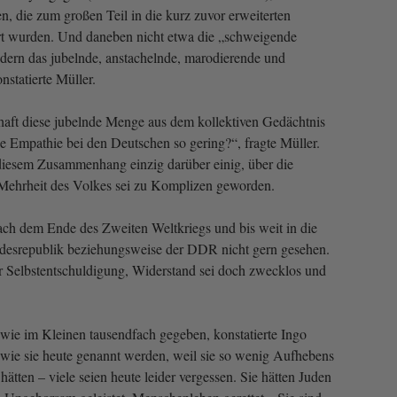
n, die zum großen Teil in die kurz zuvor erweiterten
ert wurden. Und daneben nicht etwa die „schweigende
dern das jubelnde, anstachelnde, marodierende und
statierte Müller.
haft diese jubelnde Menge aus dem kollektiven Gedächtnis
 Empathie bei den Deutschen so gering?“, fragte Müller.
 diesem Zusammenhang einzig darüber einig, über die
 Mehrheit des Volkes sei zu Komplizen geworden.
ach dem Ende des Zweiten Weltkriegs und bis weit in die
desrepublik beziehungsweise der DDR nicht gern gesehen.
der Selbstentschuldigung, Widerstand sei doch zwecklos und
wie im Kleinen tausendfach gegeben, konstatierte Ingo
, wie sie heute genannt werden, weil sie so wenig Aufhebens
ätten – viele seien heute leider vergessen. Sie hätten Juden