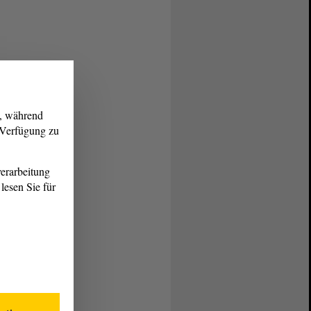
g, während
r Verfügung zu
erarbeitung
lesen Sie für