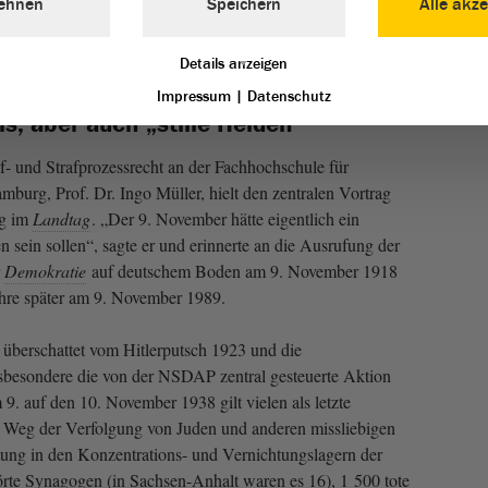
ehnen
Speichern
Alle akze
so freiwillig aufgegeben und beispielsweise Todesstrafen für
t hätten. „Die Ausstellung zeichnet den Weg des
Details anzeigen
mokratie
und Freiheit nicht mehr zählen.“
Impressum
|
Datenschutz
s, aber auch „stille Helden“
af- und Strafprozessrecht an der Fachhochschule für
burg, Prof. Dr. Ingo Müller, hielt den zentralen Vortrag
ng im
Landtag
. „Der 9. November hätte eigentlich ein
n sein sollen“, sagte er und erinnerte an die Ausrufung der
r
Demokratie
auf deutschem Boden am 9. November 1918
ahre später am 9. November 1989.
überschattet vom Hitlerputsch 1923 und die
besondere die von der NSDAP zentral gesteuerte Aktion
 9. auf den 10. November 1938 gilt vielen als letzte
Weg der Verfolgung von Juden und anderen missliebigen
ung in den Konzentrations- und Vernichtungslagern der
törte Synagogen (in Sachsen-Anhalt waren es 16), 1 500 tote