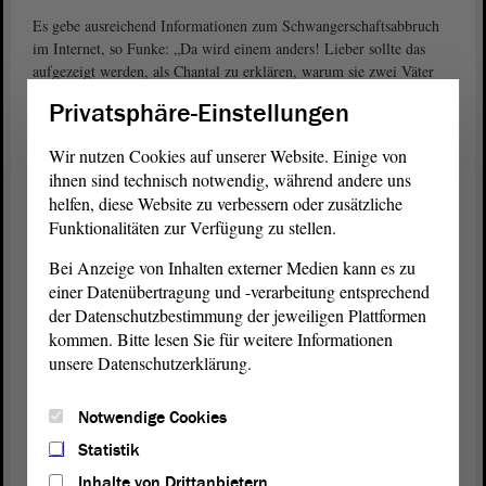
Es gebe ausreichend Informationen zum Schwangerschaftsabbruch
im Internet, so Funke: „Da wird einem anders! Lieber sollte das
aufgezeigt werden, als Chantal zu erklären, warum sie zwei Väter
hat.“ Sie forderte eine Verbesserung der Familienpolitik, „ohne
Privatsphäre-Einstellungen
Surrogate aus dem Ausland“. Der
Antrag
der Linken sei reine
Polemik. Funke zeigte sich darüber froh, dass der Gesetzgeber die
Wir nutzen Cookies auf unserer Website. Einige von
Regelung (§ 219a StGB) geschaffen habe.
ihnen sind technisch notwendig, während andere uns
helfen, diese Website zu verbessern oder zusätzliche
Grüne: „Mein Körper, meine Entscheidung“
Funktionalitäten zur Verfügung zu stellen.
verwehrte
Cornelia Lüddemann (BÜNDNIS 90/DIE GRÜNEN)
sich dagegen, dass Ärztinnen und Ärzte für
Bei Anzeige von Inhalten externer Medien kann es zu
Schwangerschaftsabbrüche werben würden, einzig um ihre Umsätze
einer Datenübertragung und -verarbeitung entsprechend
zu steigern. Sie zeigte Unverständnis, dass allein die Information
der Datenschutzbestimmung der jeweiligen Plattformen
über die Leistung des Abbruchs nach § 219a StGB geahndet werden
kommen. Bitte lesen Sie für weitere Informationen
könne.
unsere Datenschutzerklärung.
Selbsternannte Kindsschützer und Abtreibungsgegner
Notwendige Cookies
kriminalisierten Ärzte und veröffentlichten im Internet Listen mit
deren Namen und Adressen, um andere Abtreibungsgegner
Statistik
aufzustacheln, empörte sich die Grünen-Politikerin, zeigte sich aber
Inhalte von Drittanbietern