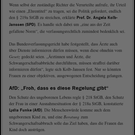
Wenn selbst der zuständige Richter die Verurteilte aufrufe, ihr Urteil
wie einen „Ehrentitel“ zu tragen, sei die Politik gefordert, endlich
den § 219a StGB zu streichen, erklärte
Prof. Dr. Angela Kolb-
. Es handle sich dabei um „eine aus der Zeit
Janssen (SPD)
gefallene Norm“, die verfassungsrechtlich zumindest bedenklich sei.
Das Bundesverfassungsgericht habe festgestellt, dass Ärzte auch
über Dienste informieren dürfen müssen, wenn diese ohnehin vom
Gesetz
gedeckt seien. „Ärztinnen und Ärzte, die
Schwangerschaftsabbrüche durchführen, müssen straffrei darüber
informieren dürfen“, legte sich Kolb-Janssen fest. Nur so könnten
Frauen zu einer objektiven, ausgewogenen Entscheidung gelangen.
AfD: „Froh, dass es diese Regelung gibt“
Den Schutz des ungeborenen Lebens regle § 218 StGB, den Schutz
der Frau in einer Ausnahmesituation der § 218a StGB, konstatierte
. Die Menschenwürde komme auch dem
Lydia Funke (AfD)
ungeborenen Kind zu, und eine
Beratung
zum
Schwangerschaftsabbruch solle das Ziel haben, dass die Frauen das
Kind doch austrügen.