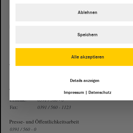
Ablehnen
Postanschrift
Speichern
von Sachsen-Anhalt
Landtag
Domplatz 6–9
39104 Magdeburg
Alle akzeptieren
Wegbeschreibung
Auf Google Maps
Details anzeigen
Telefon und Fax
Impressum
|
Datenschutz
Zentrale:
0391 / 560 - 0
Fax:
0391 / 560 - 1123
Presse- und Öffentlichkeitsarbeit
0391 / 560 - 0