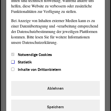
ihnen sind technisch notwendig, während andere uns
Demokratie“. Anlass ist der Jahrestag der Zerstörung
helfen, diese Website zu verbessern oder zusätzliche
Magdeburgs während des Zweiten Weltkriegs (16.
Funktionalitäten zur Verfügung zu stellen.
Januar 1945), und der unablässige Versuch, dieses
Datum revisionistisch aufzuladen.
Bei Anzeige von Inhalten externer Medien kann es zu
einer Datenübertragung und -verarbeitung entsprechend
Doch mittlerweile zieht sich ein breites Band an
der Datenschutzbestimmung der jeweiligen Plattformen
gesellschaftlichem Engagement durch die
kommen. Bitte lesen Sie für weitere Informationen
Landeshauptstadt
, welches nicht nur das Vergessen
unsere Datenschutzerklärung.
und die Umdeutung anprangert, sondern auch die
geschichtlichen Ereignisse zum Anlass nimmt,
Notwendige Cookies
Toleranz und
Demokratie
als Grundpfeiler einer
modernen Gesellschaft zu verfestigen.
Statistik
Inhalte von Drittanbietern
Rund um den 16. Januar finden daher jedes Jahr
vielfältige Aktionen statt, die dazu einladen,
zusammenzukommen und auf die Greuel der
Kriegsverbrechen, die von deutschem Boden
Ablehnen
ausgingen, zu erinnern und eine gemeinsame Zukunft
zu diskutieren – eine gemeinsame Zukunft für alle.
Speichern