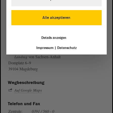
Alle akzeptieren
Details anzeigen
Impressum
|
Datenschutz
Postanschrift
von Sachsen-Anhalt
Landtag
Domplatz 6–9
39104 Magdeburg
Wegbeschreibung
Auf Google Maps
Telefon und Fax
Zentrale:
0391 / 560 - 0