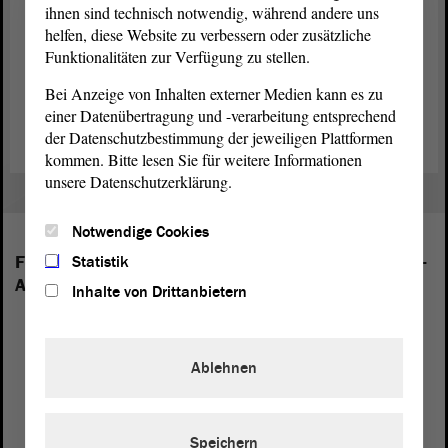
ihnen sind technisch notwendig, während andere uns
aufgerufen. Die Gedenkstunde im
Landtag
selbst ist eine
helfen, diese Website zu verbessern oder zusätzliche
geschlossene Veranstaltung; sie wird allerdings später als
Funktionalitäten zur Verfügung zu stellen.
Videomitschnitt auf der Internetseite des Landtags zu sehen sein.
Bei Anzeige von Inhalten externer Medien kann es zu
Zum umfangreichen Dossier zum Holocaustgedenktag
einer Datenübertragung und -verarbeitung entsprechend
der Datenschutzbestimmung der jeweiligen Plattformen
kommen. Bitte lesen Sie für weitere Informationen
unsere Datenschutzerklärung.
Notwendige Cookies
Folgende Fraktionen sind im Landtag von Sachsen-
Statistik
Anhalt vertreten:
Inhalte von Drittanbietern
Ablehnen
Speichern