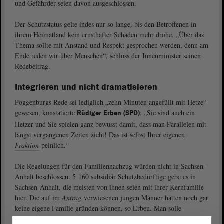
und Gefährder seien davon ausgeschlossen.
Der Schutzstatus gelte indes nur so lange, bis den Betroffenen in
ihrem Heimatland kein ernsthafter Schaden mehr drohe. „Über das
Thema sollte mit Anstand und Respekt gesprochen werden, denn am
Ende reden wir über Menschen“, schloss der Innenminister seinen
Redebeitrag.
Integrieren und nicht dramatisieren
Poggenburgs Rede sei lediglich „zehn Minuten angefüllt mit Hetze“
gewesen, konstatierte
: „Sie sind auch ein
Rüdiger Erben (SPD)
Hetzer und Sie spielen ganz bewusst damit, dass man Parallelen mit
längst vergangenen Zeiten zieht! Das ist selbst Ihrer eigenen
Fraktion
peinlich.“
Die Regelungen für den Familiennachzug würden nicht in Sachsen-
Anhalt beschlossen. 5 160 subsidiär Schutzbedürftige gebe es in
Sachsen-Anhalt, die meisten von ihnen seien mit ihrer Kernfamilie
hier. Die auf im
Antrag
verwiesenen jungen Männer hätten noch gar
keine eigene Familie gründen können, so Erben. Man solle
integrieren und nicht dramatisieren; der Familiennachzug sei nicht