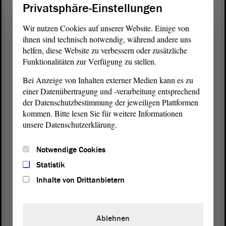
Privatsphäre-Einstellungen
nur nützlich, sondern auch moralisch geboten.
Rückkehr zu alten Regelungen
Wir nutzen Cookies auf unserer Website. Einige von
ihnen sind technisch notwendig, während andere uns
„Das von der AfD Geforderte soll tief an unseren moralischen
helfen, diese Website zu verbessern oder zusätzliche
Grundwerten rütteln“, stellte
fest. Die
Wulf Gallert (DIE LINKE)
Funktionalitäten zur Verfügung zu stellen.
Diskussion sei geprägt von Zynismus und Scheinheiligkeit. Gallert
forderte die Rückkehr zu den alten Schutz-Regelungen. Gesetzlich
Bei Anzeige von Inhalten externer Medien kann es zu
sei nämlich längst geregelt, dass Straftäter und Gefährder keinen
einer Datenübertragung und -verarbeitung entsprechend
subsidiären Schutz erhalten. Maximal 2 000 Menschen kämen
der Datenschutzbestimmung der jeweiligen Plattformen
aufgrund des Familiennachzugs nach Sachsen-Anhalt, so Gallert.
kommen. Bitte lesen Sie für weitere Informationen
unsere Datenschutzerklärung.
Eine Frage der Menschlichkeit
Der Familiennachzug habe einen politisch-strategischen Grund,
Notwendige Cookies
denn er erleichtere das Ankommen und die Integration von
Geflüchteten, erklärte
Statistik
Sebastian Striegel (BÜNDNIS 90/DIE
. „Wer sich um seine Liebsten existenzielle Sorgen macht,
GRÜNEN)
Inhalte von Drittanbietern
kann sich kaum integrieren.“ Zum anderen sei der Nachzug eine
Frage der Menschlichkeit. „Es ist schlichtweg schäbig, aus
nationalistischem Dünkel Familien zu entzweien“, so Striegel.
Ablehnen