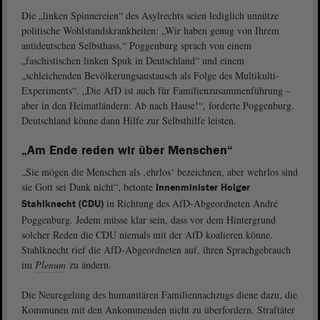
Die „linken Spinnereien“ des Asylrechts seien lediglich unnütze
politische Wohlstandskrankheiten: „Wir haben genug von Ihrem
antideutschen Selbsthass.“ Poggenburg sprach von einem
„faschistischen linken Spuk in Deutschland“ und einem
„schleichenden Bevölkerungsaustausch als Folge des Multikulti-
Experiments“. „Die AfD ist auch für Familienzusammenführung –
aber in den Heimatländern: Ab nach Hause!“, forderte Poggenburg.
Deutschland könne dann Hilfe zur Selbsthilfe leisten.
„Am Ende reden wir über Menschen“
„Sie mögen die Menschen als ‚ehrlos‘ bezeichnen, aber wehrlos sind
sie Gott sei Dank nicht“, betonte
Innenminister Holger
in Richtung des AfD-Abgeordneten André
Stahlknecht (CDU)
Poggenburg. Jedem müsse klar sein, dass vor dem Hintergrund
solcher Reden die CDU niemals mit der AfD koalieren könne.
Stahlknecht rief die AfD-Abgeordneten auf, ihren Sprachgebrauch
im
Plenum
zu ändern.
Die Neuregelung des humanitären Familiennachzugs diene dazu, die
Kommunen mit den Ankommenden nicht zu überfordern. Straftäter