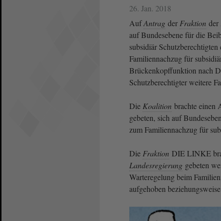
26. Jan. 2018
Auf
Antrag
der
Fraktion
der 
auf Bundesebene für die Bei
subsidiär Schutzberechtigten
Familiennachzug für subsidiär
Brückenkopffunktion nach De
Schutzberechtigter weitere F
Die
Koalition
brachte einen A
gebeten, sich auf Bundeseben
zum Familiennachzug für subs
Die
Fraktion
DIE LINKE brach
Landesregierung
gebeten wer
Warteregelung beim Familien
aufgehoben beziehungsweise n