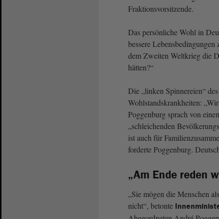
Fraktionsvorsitzende.
Das persönliche Wohl in Deut
bessere Lebensbedingungen z
dem Zweiten Weltkrieg die D
hätten?“
Die „linken Spinnereien“ des 
Wohlstandskrankheiten: „Wir
Poggenburg sprach von einem
„schleichenden Bevölkerungs
ist auch für Familienzusamm
forderte Poggenburg. Deutschl
„Am Ende reden w
„Sie mögen die Menschen als 
nicht“, betonte
Innenminist
Abgeordneten André Poggenbu