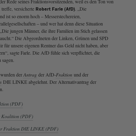
 der Rede seines Fraktionsvorsitzenden, weil es den Ton von
reffe, versicherte
. „Die
Robert Farle (AfD)
nd ist so enorm hoch – Messerstechereien,
llelgesellschaften – und wer hat denn diese Situation
. „Die jungen Männer, die ihre Familien im Stich gelassen
raucht.“ Die Abgeordneten der Linken, Grünen und SPD
ir für unsere eigenen Rentner das Geld nicht haben, aber
rn“, sagte Farle. Die AfD fühle sich verpflichtet, die
 sagen.
wurden der
Antrag
der AfD-
Fraktion
und der
n
DIE LINKE abgelehnt. Der Alternativantrag der
n.
ktion (PDF)
r Koalition (PDF)
er Fraktion DIE LINKE (PDF)