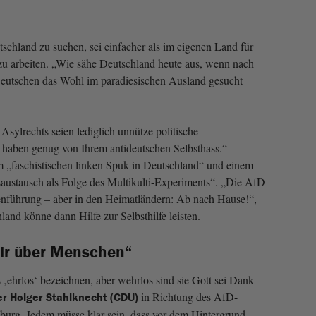
schland zu suchen, sei einfacher als im eigenen Land für
u arbeiten. „Wie sähe Deutschland heute aus, wenn nach
eutschen das Wohl im paradiesischen Ausland gesucht
Asylrechts seien lediglich unnütze politische
 haben genug von Ihrem antideutschen Selbsthass.“
 „faschistischen linken Spuk in Deutschland“ und einem
austausch als Folge des Multikulti-Experiments“. „Die AfD
enführung – aber in den Heimatländern: Ab nach Hause!“,
and könne dann Hilfe zur Selbsthilfe leisten.
ir über Menschen“
‚ehrlos‘ bezeichnen, aber wehrlos sind sie Gott sei Dank
in Richtung des AfD-
er Holger Stahlknecht (CDU)
rg. Jedem müsse klar sein, dass vor dem Hintergrund