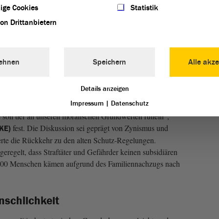
ige Cookies
Statistik
liennachzug würden nicht in Sachsen-Anhalt beschlossen.
von Drittanbietern
tige gebe es in Sachsen-Anhalt, die meisten von ihnen seien
ie auf im
Antrag
verwiesenen jungen Männer hätten noch gar
 können, so Erben. Man solle integrieren und nicht
chzug sei nicht nur nützlich, sondern auch moralisch
ehnen
Speichern
Alle akze
Details anzeigen
n Regelungen
Impressum
|
Datenschutz
soll tief an unseren moralischen Grundwerten rütteln“,
fest. Die Diskussion sei geprägt von Zynismus und
NKE)
derte die Rückkehr zu den alten Schutz-Regelungen.
 geregelt, dass Straftäter und Gefährder keinen subsidiären
 000 Menschen kämen aufgrund des Familiennachzugs nach
nschlichkeit