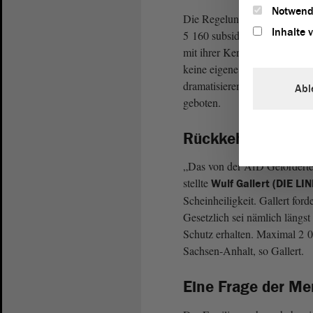
Notwend
Die Regelungen für den Fami
Inhalte 
5 160 subsidiär Schutzbedürf
mit ihrer Kernfamilie hier. D
keine eigene Familie gründen
dramatisieren; der Familienna
Abl
geboten.
Rückkehr zu alte
„Das von der AfD Geforderte 
stellte
Wulf Gallert (DIE LI
Scheinheiligkeit. Gallert for
Gesetzlich sei nämlich längst
Schutz erhalten. Maximal 2
Sachsen-Anhalt, so Gallert.
Eine Frage der Me