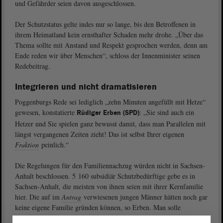
und Gefährder seien davon ausgeschlossen.
Der Schutzstatus gelte indes nur so lange, bis den Betroffenen in
ihrem Heimatland kein ernsthafter Schaden mehr drohe. „Über das
Thema sollte mit Anstand und Respekt gesprochen werden, denn am
Ende reden wir über Menschen“, schloss der Innenminister seinen
Redebeitrag.
Integrieren und nicht dramatisieren
Poggenburgs Rede sei lediglich „zehn Minuten angefüllt mit Hetze“
gewesen, konstatierte
: „Sie sind auch ein
Rüdiger Erben (SPD)
Hetzer und Sie spielen ganz bewusst damit, dass man Parallelen mit
längst vergangenen Zeiten zieht! Das ist selbst Ihrer eigenen
Fraktion
peinlich.“
Die Regelungen für den Familiennachzug würden nicht in Sachsen-
Anhalt beschlossen. 5 160 subsidiär Schutzbedürftige gebe es in
Sachsen-Anhalt, die meisten von ihnen seien mit ihrer Kernfamilie
hier. Die auf im
Antrag
verwiesenen jungen Männer hätten noch gar
keine eigene Familie gründen können, so Erben. Man solle
integrieren und nicht dramatisieren; der Familiennachzug sei nicht