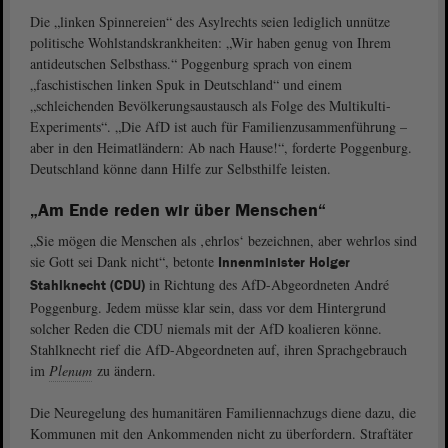
Die „linken Spinnereien“ des Asylrechts seien lediglich unnütze
politische Wohlstandskrankheiten: „Wir haben genug von Ihrem
antideutschen Selbsthass.“ Poggenburg sprach von einem
„faschistischen linken Spuk in Deutschland“ und einem
„schleichenden Bevölkerungsaustausch als Folge des Multikulti-
Experiments“. „Die AfD ist auch für Familienzusammenführung –
aber in den Heimatländern: Ab nach Hause!“, forderte Poggenburg.
Deutschland könne dann Hilfe zur Selbsthilfe leisten.
„Am Ende reden wir über Menschen“
„Sie mögen die Menschen als ‚ehrlos‘ bezeichnen, aber wehrlos sind
sie Gott sei Dank nicht“, betonte
Innenminister Holger
in Richtung des AfD-Abgeordneten André
Stahlknecht (CDU)
Poggenburg. Jedem müsse klar sein, dass vor dem Hintergrund
solcher Reden die CDU niemals mit der AfD koalieren könne.
Stahlknecht rief die AfD-Abgeordneten auf, ihren Sprachgebrauch
im
Plenum
zu ändern.
Die Neuregelung des humanitären Familiennachzugs diene dazu, die
Kommunen mit den Ankommenden nicht zu überfordern. Straftäter