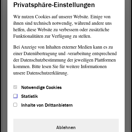
Privatsphäre-Einstellungen
nur nützlich, sondern auch moralisch geboten.
Rückkehr zu alten Regelungen
Wir nutzen Cookies auf unserer Website. Einige von
ihnen sind technisch notwendig, während andere uns
„Das von der AfD Geforderte soll tief an unseren moralischen
helfen, diese Website zu verbessern oder zusätzliche
Grundwerten rütteln“, stellte
fest. Die
Wulf Gallert (DIE LINKE)
Funktionalitäten zur Verfügung zu stellen.
Diskussion sei geprägt von Zynismus und Scheinheiligkeit. Gallert
forderte die Rückkehr zu den alten Schutz-Regelungen. Gesetzlich
Bei Anzeige von Inhalten externer Medien kann es zu
sei nämlich längst geregelt, dass Straftäter und Gefährder keinen
einer Datenübertragung und -verarbeitung entsprechend
subsidiären Schutz erhalten. Maximal 2 000 Menschen kämen
der Datenschutzbestimmung der jeweiligen Plattformen
aufgrund des Familiennachzugs nach Sachsen-Anhalt, so Gallert.
kommen. Bitte lesen Sie für weitere Informationen
unsere Datenschutzerklärung.
Eine Frage der Menschlichkeit
Der Familiennachzug habe einen politisch-strategischen Grund,
Notwendige Cookies
denn er erleichtere das Ankommen und die Integration von
Geflüchteten, erklärte
Statistik
Sebastian Striegel (BÜNDNIS 90/DIE
. „Wer sich um seine Liebsten existenzielle Sorgen macht,
GRÜNEN)
Inhalte von Drittanbietern
kann sich kaum integrieren.“ Zum anderen sei der Nachzug eine
Frage der Menschlichkeit. „Es ist schlichtweg schäbig, aus
nationalistischem Dünkel Familien zu entzweien“, so Striegel.
Ablehnen