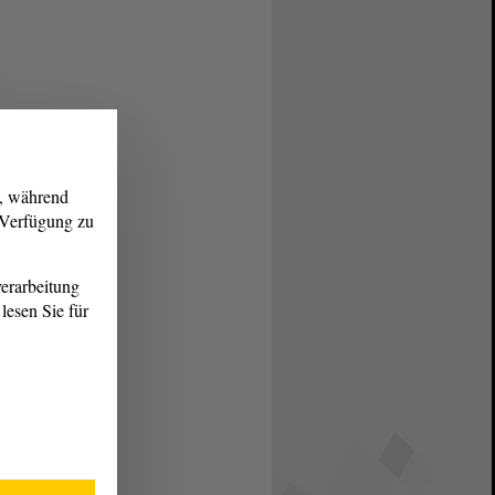
g, während
r Verfügung zu
erarbeitung
lesen Sie für