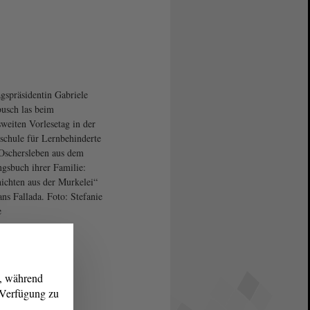
gspräsidentin Gabriele
usch las beim
weiten Vorlesetag in der
schule für Lernbehinderte
Oschersleben aus dem
ngsbuch ihrer Familie:
ichten aus der Murkelei“
ns Fallada. Foto: Stefanie
e
g, während
r Verfügung zu