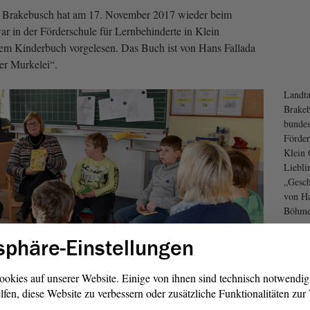
e Brakebusch hat am 17. November 2017 wieder beim
ar in der Förderschule für Lernbehinderte in Klein
nem Kinderbuch vorgelesen. Das Buch ist von Hans Fallada
der Murkelei“.
Landta
Brakeb
bundes
Förder
Klein 
Liebli
„Gesch
von Ha
Böhm
sphäre-Einstellungen
ookies auf unserer Website. Einige von ihnen sind technisch notwendi
lfen, diese Website zu verbessern oder zusätzliche Funktionalitäten zu
1/4