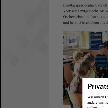
Landtagspräsidentin Gabriel
Vorlesetag mitgemacht. Sie w
Oschersleben und hat aus ei
und heißt „Geschichten aus 
Privat
Wir nutzen C
andere uns he
stellen.