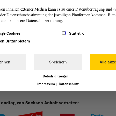
on Inhalten externer Medien kann es zu einer Datenübertragung und -v
n aus der 2./3. Klasse hat es sehr gut gefallen. Am Ende
der Datenschutzbestimmung der jeweiligen Plattformen kommen. Bitte 
s ihren eigenen kleinen Büchern gelesen. Der Vorlesetag
mationen unsere Datenschutzerklärung.
tschland statt, immer am dritten Freitag im November. Der
senen zeigen, wie schön Lesen und Vorlesen ist.
ige Cookies
Statistik
von Drittanbietern
acher Sprache.)
ehnen
Speichern
Alle akze
Details anzeigen
Impressum
|
Datenschutz
Landtag von Sachsen-Anhalt vertreten: