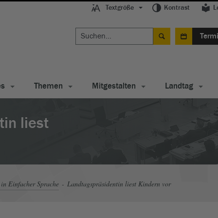
Textgröße
Kontrast
L
Term
es
Themen
Mitgestalten
Landtag
in liest
in Einfacher Sprache
Landtagspräsidentin liest Kindern vor