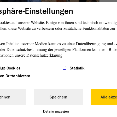
sphäre-Einstellungen
ookies auf unserer Website. Einige von ihnen sind technisch notwendi
1/5
lfen, diese Website zu verbessern oder zusätzliche Funktionalitäten zu
on Inhalten externer Medien kann es zu einer Datenübertragung und -v
bstbestimmung und Gewaltfreiheit verletzt wird, so müssen
der Datenschutzbestimmung der jeweiligen Plattformen kommen. Bitte 
erte Landtagspräsidentin Gabriele Brakebusch. Ein „Nein“
mationen unsere Datenschutzerklärung.
anden werden. „Ein selbstbestimmtes Leben ohne Angst vor
ein.
ige Cookies
Statistik
von Drittanbietern
ür Frauen- und Gleichstellungspolitik in Sachsen-Anhalt,
 stellte sich und ihre Arbeit kurz vor. Zum Thema „Frühehen
nd Bedarfe“ berichtete dann Yvonne Joachim vom AWO-
e von der Landesarbeitsgemeinschaft Mädchen Sachsen-
ehnen
Speichern
Alle akze
einen Forderungskatalog zur Mädchenpolitik im Land vor.
Details anzeigen
rre des Femmes