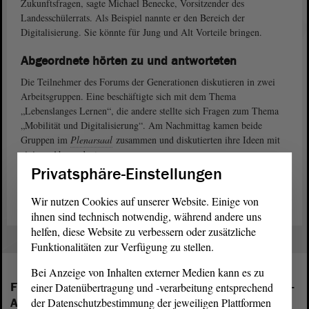
Zukunftsfragen, sagte Michael Benecke, Vorsitzender des
Landesschülerrats. Als Beispiel nannte er den Bereich der
Digitalisierung. Sie könnte für Jung und Alt Vorteile bringen.
Abgeordnete hörten zu und antworteten
Die Teilnehmer des Forums der Generationen diskutieren in zwei
Arbeitsgruppen. Eine beschäftigte sich mit dem Thema
„Lebenslanges Lernen“, die andere stellte sich Fragen zum Thema
„Mobilität und Digitalisierung“. Am Nachmittag kamen beide
Gruppen im
Plenarsaal
zusammen und diskutierten ihre Ideen mit
einigen Abgeordneten.
Privatsphäre-Einstellungen
(Dies ist ein Angebot in Einfacher Sprache.)
Wir nutzen Cookies auf unserer Website. Einige von
ihnen sind technisch notwendig, während andere uns
helfen, diese Website zu verbessern oder zusätzliche
Funktionalitäten zur Verfügung zu stellen.
Bei Anzeige von Inhalten externer Medien kann es zu
Folgende Fraktionen sind im Landtag von Sachsen-
einer Datenübertragung und -verarbeitung entsprechend
Anhalt vertreten:
der Datenschutzbestimmung der jeweiligen Plattformen