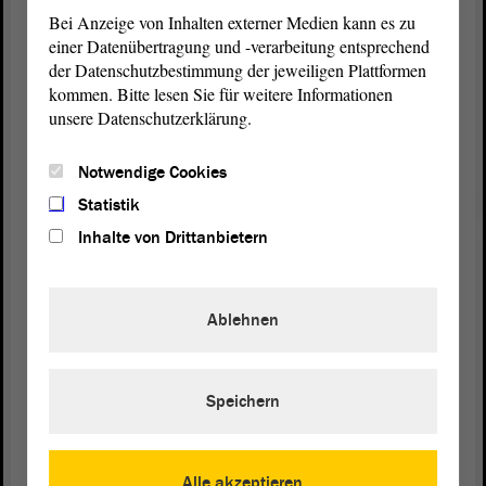
gelten.
Bei Anzeige von Inhalten externer Medien kann es zu
einer Datenübertragung und -verarbeitung entsprechend
Bei der Anhörung zu Gast waren:
der Datenschutzbestimmung der jeweiligen Plattformen
der Landkreistag Sachsen-Anhalt,
kommen. Bitte lesen Sie für weitere Informationen
unsere Datenschutzerklärung.
der Städte- und Gemeindebund Sachsen-Anhalt,
Sachsen-Anhalts Landesjugendfeuerwehrwart,
Notwendige Cookies
der Kreisbrandmeister des Landkreises Anhalt-
Bitterfeld,
Statistik
der Kreisbrandmeister des Burgenlandkreises,
Inhalte von Drittanbietern
die Arbeitsgemeinschaft der Leiter der
Berufsfeuerwehren Sachsen-Anhalt,
der Stadtwehrleiter in Aken (Elbe) und
Ablehnen
die Wohnungswirtschaftlichen Verbände Sachsen-
Anhalt
Speichern
Zum Gesetzentwurf der Landesregierung (PDF)
Zum ausführlichen Bericht über die Anhörung
Alle akzeptieren