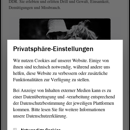
DDR. Sie erlebten und erlitten Drill und Gewalt, Einsamkeit,
Demütigungen und Missbrauch.
Privatsphäre-Einstellungen
Wir nutzen Cookies auf unserer Website. Einige von
ihnen sind technisch notwendig, während andere uns
helfen, diese Website zu verbessern oder zusätzliche
Funktionalitäten zur Verfügung zu stellen.
Den Fotografien der vier Künstler gelingt es sowohl ihre
Bei Anzeige von Inhalten externer Medien kann es zu
Empfindungen und Erfahrungen, aber auch ihre Träume und
einer Datenübertragung und -verarbeitung entsprechend
Sehnsüchte auszudrücken. Foto: Brigitte Matthias
der Datenschutzbestimmung der jeweiligen Plattformen
kommen. Bitte lesen Sie für weitere Informationen
Die Erziehung war geprägt von Unberechenbarkeit,
unsere Datenschutzerklärung.
Machtmissbrauch und Härte. Neben den bleibenden seelischen
Wunden dauert noch heute der Kampf gegen das Vorurteil an,
kriminell gewesen zu sein. Die Ausstellung ist noch bis zum 7. Juli