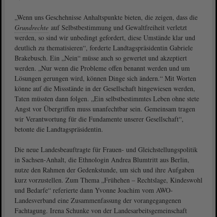
„Wenn uns Geschehnisse Anhaltspunkte bieten, die zeigen, dass die
Grundrechte
auf Selbstbestimmung und Gewaltfreiheit verletzt
werden, so sind wir unbedingt gefordert, diese Umstände klar und
deutlich zu thematisieren“, forderte Landtagspräsidentin Gabriele
Brakebusch. Ein „Nein“ müsse auch so gewertet und akzeptiert
werden. „Nur wenn die Probleme offen benannt werden und um
Lösungen gerungen wird, können Dinge sich ändern.“ Mit Worten
könne auf die Missstände in der Gesellschaft hingewiesen werden,
Taten müssten dann folgen. „Ein selbstbestimmtes Leben ohne stete
Angst vor Übergriffen muss unanfechtbar sein. Gemeinsam tragen
wir Verantwortung für die Fundamente unserer Gesellschaft“,
betonte die Landtagspräsidentin.
Die neue Landesbeauftragte für Frauen- und Gleichstellungspolitik
in Sachsen-Anhalt, die Ethnologin Andrea Blumtritt aus Berlin,
nutze den Rahmen der Gedenkstunde, um sich und ihre Aufgaben
kurz vorzustellen. Zum Thema „Frühehen – Rechtslage, Kindeswohl
und Bedarfe“ referierte dann Yvonne Joachim vom AWO-
Landesverband eine Zusammenfassung der vorangegangenen
Fachtagung. Irena Schunke von der Landesarbeitsgemeinschaft