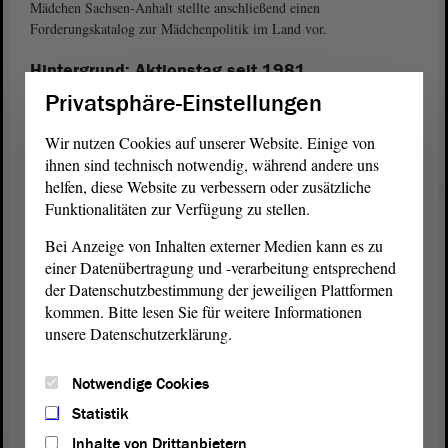
Mädchen Sachsen-Anhalt stellte anschließend einen
Forderungskatalog zur Mädchenpolitik im Land vor.
Hintergrund: Aktionstag seit 1981
Privatsphäre-Einstellungen
Aber schon seit 1981 organisieren Menschenrechtsorganisationen
alljährlich zum 25. November Veranstaltungen, bei denen die
Wir nutzen Cookies auf unserer Website. Einige von
Einhaltung der Menschenrechte von Frauen und Mädchen auf die
Agenda gesetzt werden. Ins Zentrum rücken dabei die Themen
ihnen sind technisch notwendig, während andere uns
Zwangsprostitution, sexueller Missbrauch, Sextourismus,
helfen, diese Website zu verbessern oder zusätzliche
Vergewaltigung ebenso wie Genitalverstümmelung, Häusliche
Funktionalitäten zur Verfügung zu stellen.
Gewalt und Zwangsheirat.
Bei Anzeige von Inhalten externer Medien kann es zu
einer Datenübertragung und -verarbeitung entsprechend
Bundesweit bekannt ist inzwischen die Fahnenaktion von Terre des
der Datenschutzbestimmung der jeweiligen Plattformen
Femmes. Am 25. November 2001 ließ die Frauenrechtsorganisation
zum ersten Mal die Fahnen wehen, um ein Zeichen gegen Gewalt an
kommen. Bitte lesen Sie für weitere Informationen
Frauen zu setzen. Seither wird die Aktion von zahlreichen Frauen-
unsere Datenschutzerklärung.
und Gleichstellungsbeauftragten, Parteien, Verbänden und
Ministerien aufgegriffen und weitergetragen.
Notwendige Cookies
Statistik
Zur Internetseite von Terre des Femmes
Inhalte von Drittanbietern