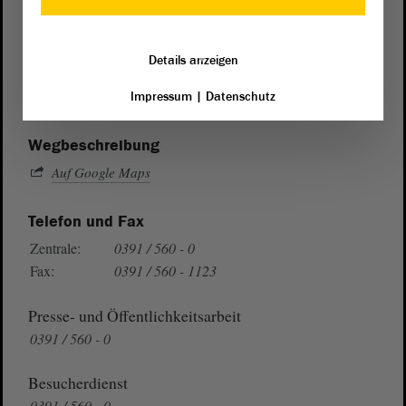
Postanschrift
von Sachsen-Anhalt
Landtag
Details anzeigen
Domplatz 6–9
39104 Magdeburg
Impressum
|
Datenschutz
Wegbeschreibung
Auf Google Maps
Telefon und Fax
Zentrale:
0391 / 560 - 0
Fax:
0391 / 560 - 1123
Presse- und Öffentlichkeitsarbeit
0391 / 560 - 0
Besucherdienst
0391 / 560 - 0