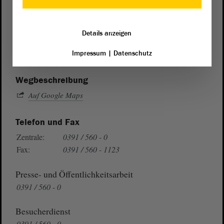
Postanschrift
von Sachsen-Anhalt
Landtag
Details anzeigen
Domplatz 6–9
39104 Magdeburg
Impressum
|
Datenschutz
Wegbeschreibung
Auf Google Maps
Telefon und Fax
Zentrale:
0391 / 560 - 0
Fax:
0391 / 560 - 1123
Presse- und Öffentlichkeitsarbeit
0391 / 560 - 0
Besucherdienst
0391 / 560 - 0