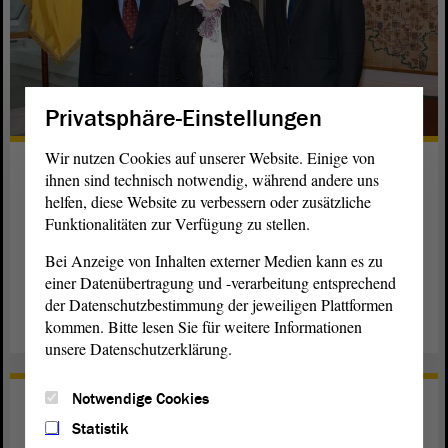
Privatsphäre-Einstellungen
Wir nutzen Cookies auf unserer Website. Einige von
Slowakei führt den EU-Rat noch bis
ihnen sind technisch notwendig, während andere uns
Januar an
helfen, diese Website zu verbessern oder zusätzliche
Funktionalitäten zur Verfügung zu stellen.
Der Botschafter der Slowakei berichtete dem EU-
Ausschuss des Landtags über die Ziele der EU-
Bei Anzeige von Inhalten externer Medien kann es zu
einer Datenübertragung und -verarbeitung entsprechend
Ratspräsidentschaft der Slowakei.
der Datenschutzbestimmung der jeweiligen Plattformen
weiterlesen
kommen. Bitte lesen Sie für weitere Informationen
unsere Datenschutzerklärung.
Notwendige Cookies
Wachpolizei soll eingeführt werden
Statistik
Der Landtag beschäftigt sich mit einem Gesetzentwurf der