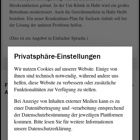
Herzkrankheiten gebaut. In der Uni-Klinik in Halle wird ein großes
Bettenhaus modernisiert. Auch die Gerichtsmedizin in Halle bleibt
bestehen. Ein neuer Krankenhaus-Plan für Sachsen-Anhalt soll bei
der Lösung der anderen Probleme helfen.
(Dies ist ein Angebot in Einfacher Sprache.)
Privatsphäre-Einstellungen
Wir nutzen Cookies auf unserer Website. Einige von
ihnen sind technisch notwendig, während andere uns
helfen, diese Website zu verbessern oder zusätzliche
Folgende Fraktionen sind im Landtag von Sachsen-
Funktionalitäten zur Verfügung zu stellen.
Anhalt vertreten:
Bei Anzeige von Inhalten externer Medien kann es zu
einer Datenübertragung und -verarbeitung entsprechend
der Datenschutzbestimmung der jeweiligen Plattformen
kommen. Bitte lesen Sie für weitere Informationen
unsere Datenschutzerklärung.