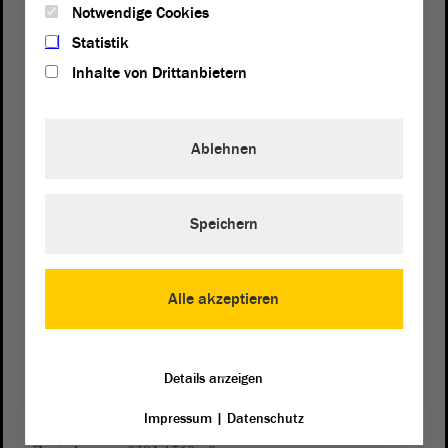
Notwendige Cookies
Statistik
Inhalte von Drittanbietern
Ablehnen
Postanschrift
Speichern
von Sachsen-Anhalt
Landtag
Domplatz 6–9
39104 Magdeburg
Alle akzeptieren
Wegbeschreibung
Auf Google Maps
Details anzeigen
Impressum
|
Datenschutz
Telefon und Fax