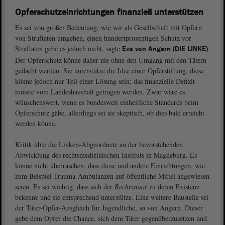
Opferschutzeinrichtungen finanziell unterstützen
Es sei von großer Bedeutung, wie wir als Gesellschaft mit Opfern
von Straftaten umgehen, einen hundertprozentigen Schutz vor
Straftaten gebe es jedoch nicht, sagte
.
Eva von Angern (DIE LINKE)
Der Opferschutz könne daher nie ohne den Umgang mit den Tätern
gedacht werden. Sie unterstütze die Idee einer Opferstiftung, diese
könne jedoch nur Teil einer Lösung sein; das finanzielle Defizit
müsste vom Landeshaushalt getragen werden. Zwar wäre es
wünschenswert, wenn es bundesweit einheitliche Standards beim
Opferschutz gäbe, allerdings sei sie skeptisch, ob dies bald erreicht
werden könne.
Kritik übte die Linken-Abgeordnete an der bevorstehenden
Abwicklung des rechtsmedizinischen Instituts in Magdeburg. Es
könne nicht überraschen, dass diese und andere Einrichtungen, wie
zum Beispiel Trauma-Ambulanzen auf öffentliche Mittel angewiesen
seien. Es sei wichtig, dass sich der
Rechtsstaat
zu deren Existenz
bekenne und sie entsprechend unterstütze. Eine weitere Baustelle sei
der Täter-Opfer-Ausgleich für Jugendliche, so von Angern. Dieser
gebe dem Opfer die Chance, sich dem Täter gegenüberzusetzen und