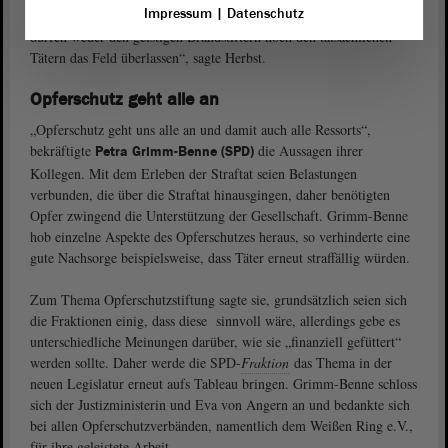
Impressum
|
Datenschutz
Demokratie
kein Platz für jegliche Form von Gewalt sei. „Wir
dürfen weder den geistigen Brandstiftern noch den tatsächlichen
Tätern das Feld überlassen“, sagte Herbst.
Opferschutz geht alle an
„Opferschutz geht uns alle an und damit auch alle Ressorts“,
bekräftigte
die Aussagen ihrer
Petra Grimm-Benne (SPD)
Kollegen. Mit dem Erleben der Straftat seien Belastungen
verbunden, die über die Straftat hinausgingen, daher benötigten
Opfer zwingend die Unterstützung der Gesellschaft. Grimm-Benne
hob einzelne Aspekte des Opferschutzes heraus, so verhinderte eine
gute Nachsorge beispielsweise, dass Täter erneut straffällig würden.
Zum Thema Opferschutzstiftung sagte sie, grundsätzlich seien sich
die Fraktionen einig, dass diese sinnvoll wäre, allerdings gebe es
unterschiedliche Meinungen darüber, wie sie „finanziell gefüttert“
werden sollte. Daher werde die SPD-
Fraktion
das Thema in der
neuen Legislatur erneut aufs Tableau bringen. Grimm-Benne schloss
sich der Justizministerin und Eva von Angern an und bedankte sich
bei allen Opferschutzverbänden, namentlich dem Weißen Ring e.V.,
für ihre geleistete Arbeit.