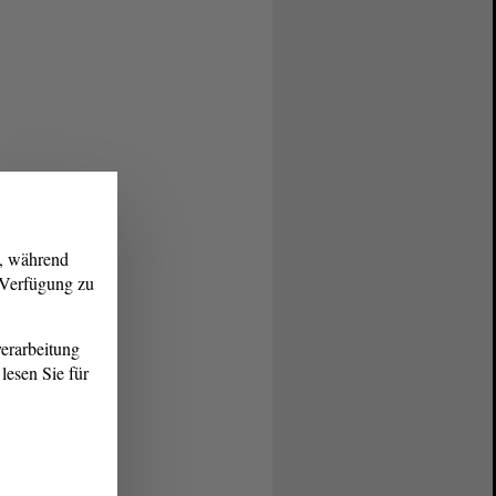
g, während
r Verfügung zu
erarbeitung
lesen Sie für