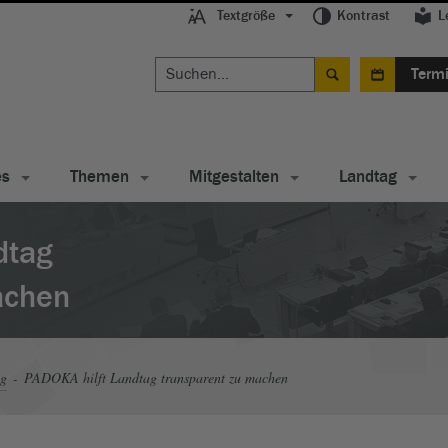
Textgröße
Kontrast
L
Term
es
Themen
Mitgestalten
Landtag
dtag
achen
ag
PADOKA hilft Landtag transparent zu machen