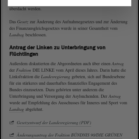
zur Unterbringung des Landes sollten in der Zwischenzeit kritisch
überdacht werden.
Das
Gesetz
zur Änderung des Aufnahmegesetzes und zur Änderung
des Finanzausgleichsgesetzes wurde in seiner Gesamtheit vom
Landtag
beschlossen.
Antrag der Linken zu Unterbringung von
Flüchtlingen
Außerdem diskutierten die Abgeordneten auch über einen
Antrag
der
Fraktion
DIE LINKE vom April dieses Jahres. Darin hatte die
Linksfraktion die
Landesregierung
gebeten, sich auf Bundesebene
für ein stärkeres und dauerhaftes finanzielles Engagement des
Bundes einzusetzen. Dazu gehörten unter anderem die
Unterbringung und Versorgung der Asylsuchenden. Der
Antrag
wurde auf Empfehlung des Ausschusses für Inneres und Sport vom
Landtag
abgelehnt.
Gesetzentwurf der Landesregierung (PDF)
Änderungsantrag der Fraktion BÜNDNIS 90/DIE GRÜNEN