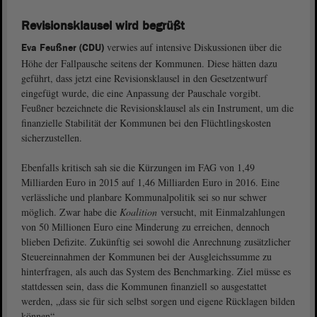
Revisionsklausel wird begrüßt
verwies auf intensive Diskussionen über die
Eva Feußner (CDU)
Höhe der Fallpausche seitens der Kommunen. Diese hätten dazu
geführt, dass jetzt eine Revisionsklausel in den Gesetzentwurf
eingefügt wurde, die eine Anpassung der Pauschale vorgibt.
Feußner bezeichnete die Revisionsklausel als ein Instrument, um die
finanzielle Stabilität der Kommunen bei den Flüchtlingskosten
sicherzustellen.
Ebenfalls kritisch sah sie die Kürzungen im FAG von 1,49
Milliarden Euro in 2015 auf 1,46 Milliarden Euro in 2016. Eine
verlässliche und planbare Kommunalpolitik sei so nur schwer
möglich. Zwar habe die
Koalition
versucht, mit Einmalzahlungen
von 50 Millionen Euro eine Minderung zu erreichen, dennoch
blieben Defizite. Zukünftig sei sowohl die Anrechnung zusätzlicher
Steuereinnahmen der Kommunen bei der Ausgleichssumme zu
hinterfragen, als auch das System des Benchmarking. Ziel müsse es
stattdessen sein, dass die Kommunen finanziell so ausgestattet
werden, „dass sie für sich selbst sorgen und eigene Rücklagen bilden
können“.