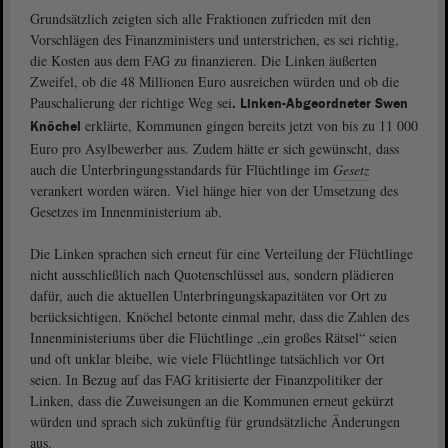
Grundsätzlich zeigten sich alle Fraktionen zufrieden mit den
Vorschlägen des Finanzministers und unterstrichen, es sei richtig,
die Kosten aus dem FAG zu finanzieren. Die Linken äußerten
Zweifel, ob die 48 Millionen Euro ausreichen würden und ob die
Pauschalierung der richtige Weg sei
. Linken-Abgeordneter Swen
erklärte, Kommunen gingen bereits jetzt von bis zu 11 000
Knöchel
Euro pro Asylbewerber aus. Zudem hätte er sich gewünscht, dass
auch die Unterbringungsstandards für Flüchtlinge im
Gesetz
verankert worden wären. Viel hänge hier von der Umsetzung des
Gesetzes im Innenministerium ab.
Die Linken sprachen sich erneut für eine Verteilung der Flüchtlinge
nicht ausschließlich nach Quotenschlüssel aus, sondern plädieren
dafür, auch die aktuellen Unterbringungskapazitäten vor Ort zu
berücksichtigen. Knöchel betonte einmal mehr, dass die Zahlen des
Innenministeriums über die Flüchtlinge „ein großes Rätsel“ seien
und oft unklar bleibe, wie viele Flüchtlinge tatsächlich vor Ort
seien. In Bezug auf das FAG kritisierte der Finanzpolitiker der
Linken, dass die Zuweisungen an die Kommunen erneut gekürzt
würden und sprach sich zukünftig für grundsätzliche Änderungen
aus.