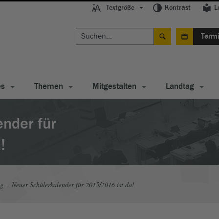
Textgröße
Kontrast
L
Term
es
Themen
Mitgestalten
Landtag
nder für
!
ag
Neuer Schülerkalender für 2015/2016 ist da!