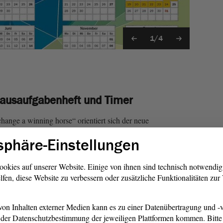
1/4
ausaufgabenheft und Timer
hange a winning horse“ orientiert sich der neue
g und Inhalt stark am alten und stellt eine Kombination
sphäre-Einstellungen
fessionellem Timer dar. Selbstverständlich finden sich auch
drucke für Stundenpläne, Zensurenspiegel, ein Kontakt-
ookies auf unserer Website. Einige von ihnen sind technisch notwendi
Kalendarium.
lfen, diese Website zu verbessern oder zusätzliche Funktionalitäten zu
e heimlichen Stars des Schülerkalenders – die kleinen
übersicht. Kurz, informativ und dennoch unterhaltsam
on Inhalten externer Medien kann es zu einer Datenübertragung und -v
n und Schülern großer Beliebtheit. In der neuen Ausgabe
der Datenschutzbestimmung der jeweiligen Plattformen kommen. Bitte 