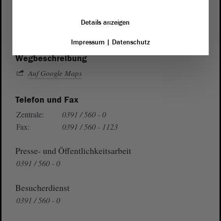
von Sachsen-Anhalt
Landtag
Domplatz 6–9
Details anzeigen
39104 Magdeburg
Impressum
|
Datenschutz
Wegbeschreibung
Auf Google Maps
Telefon und Fax
Zentrale:
0391 / 560 - 0
Fax:
0391 / 560 - 1123
Presse- und Öffentlichkeitsarbeit
0391 / 560 - 0
Besucherdienst
0391 / 560 - 0