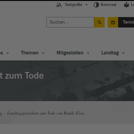
Textgröße
Kontrast
L
Term
es
Themen
Mitgestalten
Landtag
t zum Tode
ag
Landtagspräsident zum Tode von Buddy Elias