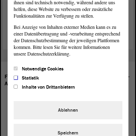
ihnen sind technisch notwendig, während andere uns
Rücktritts von Präsident Gürth ist die stärkste
Fraktion
im
Landtag
helfen, diese Website zu verbessern oder zusätzliche
– die
Fraktion
der CDU – berechtigt, eine Abgeordnete oder einen
Funktionalitäten zur Verfügung zu stellen.
Abgeordneten für das Präsidentenamt vorzuschlagen. Die
Fraktion
der CDU hat angekündigt, darüber beraten und mit den anderen
Bei Anzeige von Inhalten externer Medien kann es zu
Fraktionen ins Gespräch kommen zu wollen.
einer Datenübertragung und -verarbeitung entsprechend
der Datenschutzbestimmung der jeweiligen Plattformen
kommen. Bitte lesen Sie für weitere Informationen
unsere Datenschutzerklärung.
Notwendige Cookies
Folgende Fraktionen sind im Landtag von Sachsen-
Statistik
Anhalt vertreten:
Inhalte von Drittanbietern
Ablehnen
Speichern