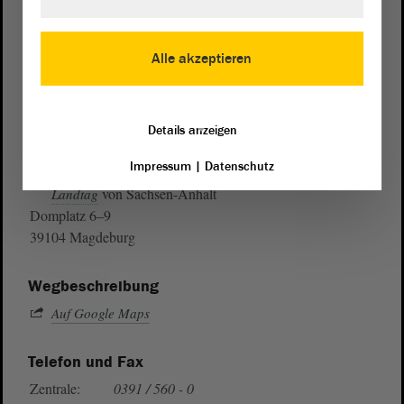
Alle akzeptieren
Details anzeigen
Postanschrift
Impressum
|
Datenschutz
von Sachsen-Anhalt
Landtag
Domplatz 6–9
39104 Magdeburg
Wegbeschreibung
Auf Google Maps
Telefon und Fax
Zentrale:
0391 / 560 - 0