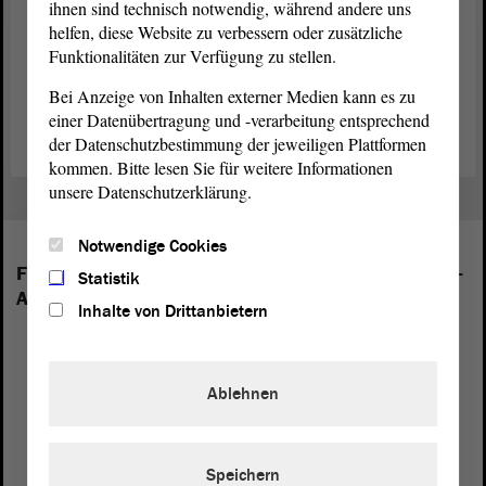
ihnen sind technisch notwendig, während andere uns
Rücktritts von Präsident Gürth ist die stärkste
Fraktion
im
Landtag
helfen, diese Website zu verbessern oder zusätzliche
– die
Fraktion
der CDU – berechtigt, eine Abgeordnete oder einen
Funktionalitäten zur Verfügung zu stellen.
Abgeordneten für das Präsidentenamt vorzuschlagen. Die
Fraktion
der CDU hat angekündigt, darüber beraten und mit den anderen
Bei Anzeige von Inhalten externer Medien kann es zu
Fraktionen ins Gespräch kommen zu wollen.
einer Datenübertragung und -verarbeitung entsprechend
der Datenschutzbestimmung der jeweiligen Plattformen
kommen. Bitte lesen Sie für weitere Informationen
unsere Datenschutzerklärung.
Notwendige Cookies
Folgende Fraktionen sind im Landtag von Sachsen-
Statistik
Anhalt vertreten:
Inhalte von Drittanbietern
Ablehnen
Speichern