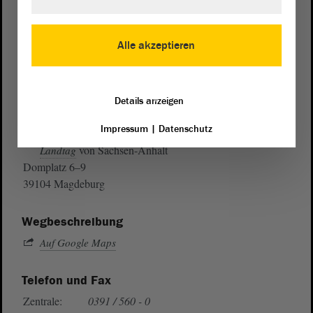
Alle akzeptieren
Details anzeigen
Postanschrift
Impressum
|
Datenschutz
von Sachsen-Anhalt
Landtag
Domplatz 6–9
39104 Magdeburg
Wegbeschreibung
Auf Google Maps
Telefon und Fax
Zentrale:
0391 / 560 - 0