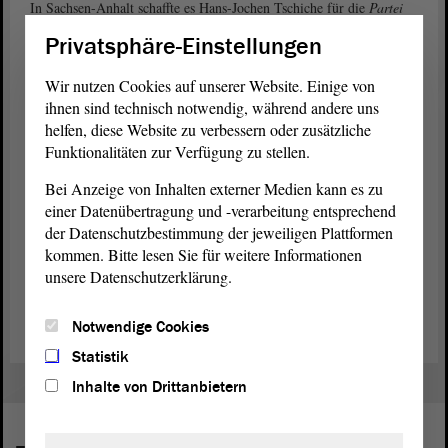
In Sachsen-Anhalt schaffte es Hans-Jochen Tschiche für die
Partei
BÜNDNIS 90/DIE GRÜNEN in den gerade neu gewählten
Landtag
Privatsphäre-Einstellungen
und war die folgenden acht Jahre lang deren Fraktionsvorsitzender.
Im Parlament war er Mitglied des Finanzausschusses und
Wir nutzen Cookies auf unserer Website. Einige von
Vorsitzender des Petitionsausschusses. In der zweiten
ihnen sind technisch notwendig, während andere uns
Legislaturperiode
bekleidete Tschiche das Amt des
helfen, diese Website zu verbessern oder zusätzliche
Alterspräsidenten des Landtags.
Funktionalitäten zur Verfügung zu stellen.
Neben dem früheren Ministerpräsidenten Reinhard Höppner galt er
Bei Anzeige von Inhalten externer Medien kann es zu
als ein Vater des von 1994 bis 1998 bestehenden Magdeburger
einer Datenübertragung und -verarbeitung entsprechend
Modells. Tschiche war Ehrenvorsitzender des Landesverbandes
der Datenschutzbestimmung der jeweiligen Plattformen
Sachsen-Anhalt der Grünen und Vorsitzender des Vereins
kommen. Bitte lesen Sie für weitere Informationen
„Miteinander – Netzwerk für
Demokratie
und Weltoffenheit in
unsere Datenschutzerklärung.
Sachsen-Anhalt e. V.“. Zudem saß er für die Grünen im Kreistag
des Landkreises Börde.
Notwendige Cookies
Statistik
Inhalte von Drittanbietern