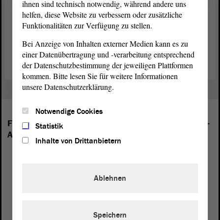
ihnen sind technisch notwendig, während andere uns
und schreibt seit einigen Jahren auch Gedichte.
helfen, diese Website zu verbessern oder zusätzliche
Funktionalitäten zur Verfügung zu stellen.
Beide Ausstellungen können bis zum 22. Mai, von Montag bis
Freitag, in der Zeit von 8 bis 18 Uhr im Parlamentsgebäude am
Bei Anzeige von Inhalten externer Medien kann es zu
Domplatz 6 – 9 in Magdeburg besucht werden. Der Eintritt ist frei.
einer Datenübertragung und -verarbeitung entsprechend
der Datenschutzbestimmung der jeweiligen Plattformen
kommen. Bitte lesen Sie für weitere Informationen
unsere Datenschutzerklärung.
Notwendige Cookies
Folgende Fraktionen sind im Landtag von Sachsen-
Statistik
Anhalt vertreten:
Inhalte von Drittanbietern
Ablehnen
Speichern