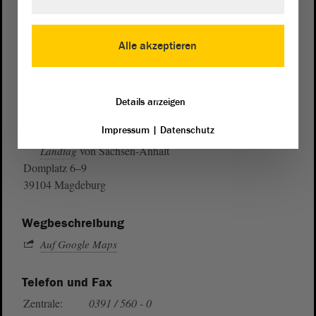
Alle akzeptieren
Details anzeigen
Postanschrift
Impressum
|
Datenschutz
von Sachsen-Anhalt
Landtag
Domplatz 6–9
39104 Magdeburg
Wegbeschreibung
Auf Google Maps
Telefon und Fax
Zentrale:
0391 / 560 - 0