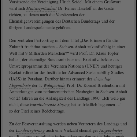
Vorsitzende der Vereinigung Ulrich Seidel. Mit einem Grußwort
wird sich
Ministerpräsident
Dr. Reiner Haseloff an die Gäste
richten, zu denen auch die Vorsitzenden der
Ehemaligenvereinigungen des Deutschen Bundestags und der
übrigen Landesparlamente gehören.
Den zentralen Festvortrag mit dem Titel „Das Erinnern für die
Zukunft fruchtbar machen – Sachsen-Anhalt zukunftsfähig in einer
Welt mit 9 Milliarden Menschen?“ wird Prof. Dr. Klaus Töpfer
halten, der ehemalige Bundesminister und Exekutivdirektor des
Umweltprogramms der Vereinten Nationen (UNEP) und heutiger
Exekutivdirektor des Institute for Advanced Sustainability Studies
(IASS) in Potsdam. Darüber hinaus erinnert der
ehemalige
Abgeordnete
der 1.
Wahlperiode
Prof. Dr. Konrad Breitenborn mit
Anmerkungen zum parlamentarischen Neubeginn in Sachsen-Anhalt
vor 25 Jahren an die Anfangszeit des Landtags 1990. „Ich weiß gar
nicht, diese
konstituierende Sitzung
hat so friedlich begonnen …“ –
so der Titel seines Redebeitrags.
Zu der Festveranstaltung werden neben Vertretern des Landtags und
der
Landesregierung
auch eine Vielzahl ehemaliger
Abgeordneter
und Regierungsmitglieder insbesondere aus den ersten Jahren nach