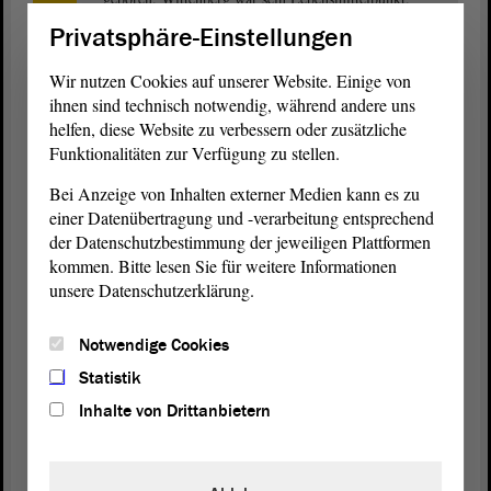
Hier wurde er getauft, hier hörte er die Predigten von
Privatsphäre-Einstellungen
Martin Luther, arbeitete er in der Werkstatt des
Vaters und wurde dessen Nachfolger. Wie dieser
Wir nutzen Cookies auf unserer Website. Einige von
nahm auch der Sohn als Ratsherr, Stadtkämmerer und
ihnen sind technisch notwendig, während andere uns
Bürgermeister eine bedeutende Stellung im
helfen, diese Website zu verbessern oder zusätzliche
öffentlichen Leben ein. Die väterliche Werkstatt
Funktionalitäten zur Verfügung zu stellen.
entwickelte sich unter Leitung des Jüngeren Cranach
zu einem europaweit agierenden
Bei Anzeige von Inhalten externer Medien kann es zu
„Kunstunternehmen“. Verbunden mit einer Druckerei
einer Datenübertragung und -verarbeitung entsprechend
war sie der wichtigste Impulsgeber der damaligen
der Datenschutzbestimmung der jeweiligen Plattformen
Kunstszene, lieferte farbenprächtige Gemälde von
kommen. Bitte lesen Sie für weitere Informationen
höchster Qualität und trug den protestantischen
unsere Datenschutzerklärung.
Glauben in die Welt.
Als Maler reformatorischer Altäre und Epitaphien,
Notwendige Cookies
als ausgezeichneter Porträtist und hochbegabter
Statistik
Zeichner gab Lucas Cranach der Jüngere der
Inhalte von Drittanbietern
Reformation ein Gesicht und entwickelte neue
Bildformeln für den protestantischen Glauben. Die
faszinierende Schönheit der Werke, ihre komplexen
Bildbedeutungen und Chiffren erfüllten schon die