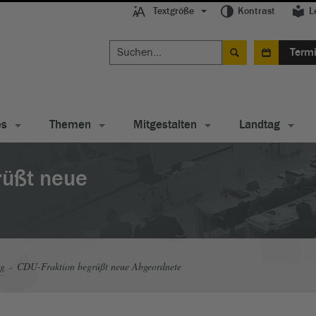
Textgröße
Kontrast
L
Term
es
Themen
Mitgestalten
Landtag
rüßt neue
ag
CDU-Fraktion begrüßt neue Abgeordnete