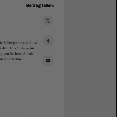
Beitrag teilen:
a Schiergott verstärkt seit
li die CDU-
Fraktion
im
ag
von Sachsen-Anhalt.
Stefanie Böhme