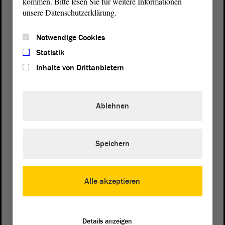
kommen. Bitte lesen Sie für weitere Informationen
unsere Datenschutzerklärung.
Notwendige Cookies
Statistik
Inhalte von Drittanbietern
Ablehnen
Speichern
Postanschrift
von Sachsen-Anhalt
Landtag
Alle akzeptieren
Domplatz 6–9
39104 Magdeburg
Details anzeigen