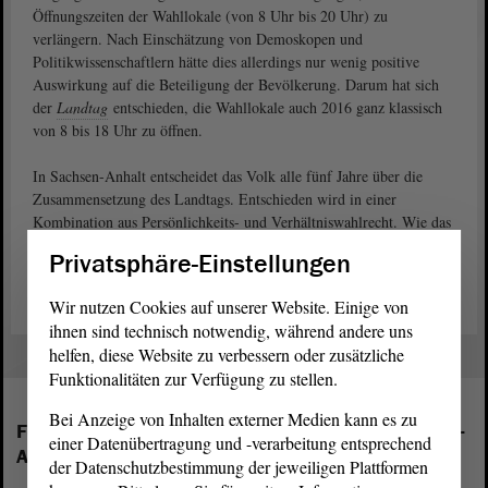
Öffnungszeiten der Wahllokale (von 8 Uhr bis 20 Uhr) zu
verlängern. Nach Einschätzung von Demoskopen und
Politikwissenschaftlern hätte dies allerdings nur wenig positive
Auswirkung auf die Beteiligung der Bevölkerung. Darum hat sich
der
Landtag
entschieden, die Wahllokale auch 2016 ganz klassisch
von 8 bis 18 Uhr zu öffnen.
In Sachsen-Anhalt entscheidet das Volk alle fünf Jahre über die
Zusammensetzung des Landtags. Entschieden wird in einer
Kombination aus Persönlichkeits- und Verhältniswahlrecht. Wie das
ganze genau funktioniert, lesen Sie auf unserer Internetseite unter
Privatsphäre-Einstellungen
dem Stichwort
„Wahlen“
.
Wir nutzen Cookies auf unserer Website. Einige von
ihnen sind technisch notwendig, während andere uns
helfen, diese Website zu verbessern oder zusätzliche
Funktionalitäten zur Verfügung zu stellen.
Bei Anzeige von Inhalten externer Medien kann es zu
Folgende Fraktionen sind im Landtag von Sachsen-
einer Datenübertragung und -verarbeitung entsprechend
Anhalt vertreten:
der Datenschutzbestimmung der jeweiligen Plattformen