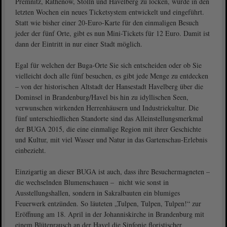
Premnitz, Rathenow, Stölln und Havelberg zu locken, wurde in den
letzten Wochen ein neues Ticketsystem entwickelt und eingeführt.
Statt wie bisher einer 20-Euro-Karte für den einmaligen Besuch
jeder der fünf Orte, gibt es nun Mini-Tickets für 12 Euro. Damit ist
dann der Eintritt in nur einer Stadt möglich.
Egal für welchen der Buga-Orte Sie sich entscheiden oder ob Sie
vielleicht doch alle fünf besuchen, es gibt jede Menge zu entdecken
– von der historischen Altstadt der Hansestadt Havelberg über die
Dominsel in Brandenburg/Havel bis hin zu idyllischen Seen,
verwunschen wirkenden Herrenhäusern und Industriekultur. Die
fünf unterschiedlichen Standorte sind das Alleinstellungsmerkmal
der BUGA 2015, die eine einmalige Region mit ihrer Geschichte
und Kultur, mit viel Wasser und Natur in das Gartenschau-Erlebnis
einbezieht.
Einzigartig an dieser BUGA ist auch, dass ihre Besuchermagneten –
die wechselnden Blumenschauen – nicht wie sonst in
Ausstellungshallen, sondern in Sakralbauten ein blumiges
Feuerwerk entzünden. So läuteten „Tulpen, Tulpen, Tulpen!“ zur
Eröffnung am 18. April in der Johanniskirche in Brandenburg mit
einem Blütenrausch an der Havel die Sinfonie floristischer