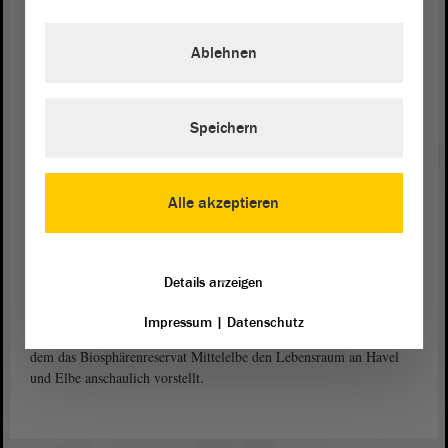
In eine „Loge de Vin“ aus weißem Tuffstein lädt ganz in der Nähe
Havelbergs französische Partnerstadt Saumur ein. Auf dem kleinen
Ablehnen
Weinberg daneben reifen zu Ehren der BUGA und in Erinnerung an
einstige Domberg-Nutzungen wieder Trauben. In den Kleingärten
„Am Nussberg“ hoch über dem Havelufer können alle Besucher
„Laubenpiepern“ einfach nur über die Schulter schauen oder sich
Speichern
auch fachlich beraten lassen. Der ehemalige Klostergarten – der
Dechaneigarten – wurde von Gartendenkmalpflegern erneuert
und mit „Essbaren Blüten“ gestaltet.
Alle akzeptieren
Eine filigrane Brücke aus Holz und Metall führt vom Domberg zum
lange Zeit verwilderten Gottesacker, auf dem Friedhofsgärtner aus
ganz Deutschland inmitten historischer friedhofstypischer Flora
Details anzeigen
Modernes wie Bewährtes bei der Grabgestaltung zeigen. Dort wie
den anderen BUGA-Arealen der Stadt verspricht Havelberg
Impressum
|
Datenschutz
„Erkenntnis“, unter anderem auch im neuen „Haus der Flüsse“, in
dem das Biosphärenreservat Mittelelbe den Lebensraum an Havel
und Elbe anschaulich vorstellt.