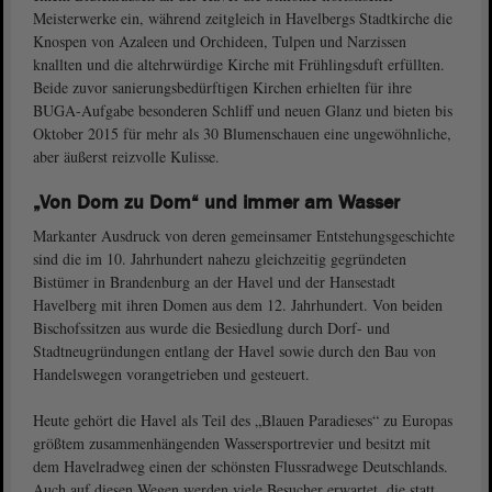
Meisterwerke ein, während zeitgleich in Havelbergs Stadtkirche die
Knospen von Azaleen und Orchideen, Tulpen und Narzissen
knallten und die altehrwürdige Kirche mit Frühlingsduft erfüllten.
Beide zuvor sanierungsbedürftigen Kirchen erhielten für ihre
BUGA-Aufgabe besonderen Schliff und neuen Glanz und bieten bis
Oktober 2015 für mehr als 30 Blumenschauen eine ungewöhnliche,
aber äußerst reizvolle Kulisse.
„Von Dom zu Dom“ und immer am Wasser
Markanter Ausdruck von deren gemeinsamer Entstehungsgeschichte
sind die im 10. Jahrhundert nahezu gleichzeitig gegründeten
Bistümer in Brandenburg an der Havel und der Hansestadt
Havelberg mit ihren Domen aus dem 12. Jahrhundert. Von beiden
Bischofssitzen aus wurde die Besiedlung durch Dorf- und
Stadtneugründungen entlang der Havel sowie durch den Bau von
Handelswegen vorangetrieben und gesteuert.
Heute gehört die Havel als Teil des „Blauen Paradieses“ zu Europas
größtem zusammenhängenden Wassersportrevier und besitzt mit
dem Havelradweg einen der schönsten Flussradwege Deutschlands.
Auch auf diesen Wegen werden viele Besucher erwartet, die statt