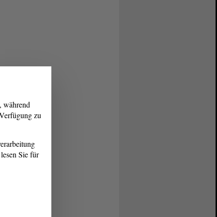
g, während
r Verfügung zu
erarbeitung
lesen Sie für