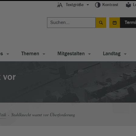
Textgröße
Kontrast
L
Term
es
Themen
Mitgestalten
Landtag
 vor
itik
Stahlknecht warnt vor Überforderung