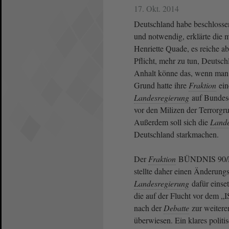
17. Okt. 2014
Deutschland habe beschlossen
und notwendig, erklärte die m
Henriette Quade, es reiche ab
Pflicht, mehr zu tun, Deutsc
Anhalt könne das, wenn man d
Grund hatte ihre
Fraktion
ei
Landesregierung
auf Bundese
vor den Milizen der Terrorgru
Außerdem soll sich die
Lande
Deutschland starkmachen.
Der
Fraktion
BÜNDNIS 90/
stellte daher einen Änderungsa
Landesregierung
dafür einset
die auf der Flucht vor dem „
nach der
Debatte
zur weiter
überwiesen. Ein klares polit