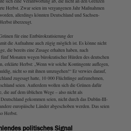
ite sich eine Verantwortung ab, die nicht an den Grenzen
ärte Herbst. Zwar seien im vergangenen Jahr Maßnahmen
en worden, allerdings könnten Deutschland und Sachsen-
 Herbst überzeugt.
rünen für eine Entbürokratisierung der
mit die Aufnahme auch zügig möglich ist. Es könne nicht
nge, die bereits eine Zusage erhalten haben, nach
it fünf Monaten wegen bürokratischer Hürden des deutschen
zen, erklärte Herbst: „Wenn wir solche Kontingente auflegen,
uldig, nicht so mit ihnen umzugehen!“ Er verwies darauf,
chland zugesagt hatte, 10 000 Flüchtlinge aufzunehmen,
tschland seien. Außerdem wollen sich die Grünen dafür
ge, die auf dem üblichen Wege – also nicht als
 Deutschland gekommen seien, nicht durch das Dublin-III-
andere europäische Länder abgeschoben werden. Das seien
so Herbst.
lendes politisches Signal