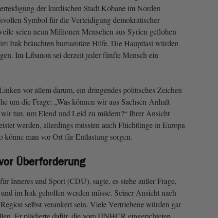
Verteidigung der kurdischen Stadt Kobane im Norden
svollen Symbol für die Verteidigung demokratischer
weile seien neun Millionen Menschen aus Syrien geflohen
im Irak bräuchten humanitäre Hilfe. Die Hauptlast würden
agen. Im Libanon sei derzeit jeder fünfte Mensch ein
Linken vor allem darum, ein dringendes politisches Zeichen
gehe um die Frage: „Was können wir aus Sachsen-Anhalt
wir tun, um Elend und Leid zu mildern?“ Ihrer Ansicht
eistet werden, allerdings müssten auch Flüchtlinge in Europa
könne man vor Ort für Entlastung sorgen.
vor Überforderung
für Inneres und Sport (CDU), sagte, es stehe außer Frage,
 und im Irak geholfen werden müsse. Seiner Ansicht nach
 Region selbst verankert sein. Viele Vertriebene würden gar
len. Er plädierte dafür, die vom UNHCR eingerichteten