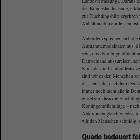
Landesverfassung). Daraus le
des Bundeslandes ende, erkl
zur Flüchtlingshilfe ergriff
Anhalt noch mehr leisten, ist
Außerdem sprechen sich die G
Aufnahmemodalitäten aus, da
sein, dass Kontingentflüchtli
Deutschland auszureisen, se
Konsulats in Istanbul festsit
sind wir es den Menschen sch
dass ein Jahr, nachdem Deuts
immer noch nicht alle in Deu
einsetzen, dass die Flüchtlin
Kontingentflüchtlinge – nach
Abkommen gleich wieder in 
wir den Menschen schuldig, 
Quade bedauert feh