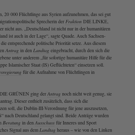
, 20 000 Flüchtlinge aus Syrien aufzunehmen, das sei gut
igrationspolitische Sprecherin der
Fraktion
DIE LINKE,
er nicht aus. „Deutschland ist nicht nur in der humanitären
hland ist auch in der Lage“, sagte Quade. Auch Sachsen-
ie entsprechende politische Priorität setze. Aus diesem
nen
Antrag
in den
Landtag
eingebracht, durch den sich die
bene unter anderem „für sofortige humanitäre Hilfe für die
ppe Islamischer Staat (IS) Geflüchteten“ einsetzen soll.
sregierung
für die Aufnahme von Flüchtlingen in
DIE GRÜNEN ging der
Antrag
noch nicht weit genug, sie
ntrag. Dieser enthielt zusätzlich, dass sich die
zen soll, die Dublin-III-Verordnung für jene auszusetzen,
IS“ nach Deutschland gelangt sind. Beide Anträge wurden
en
Beratung
in den
Ausschuss
für Inneres und Sport
isches Signal aus dem
Landtag
heraus – wie von den Linken