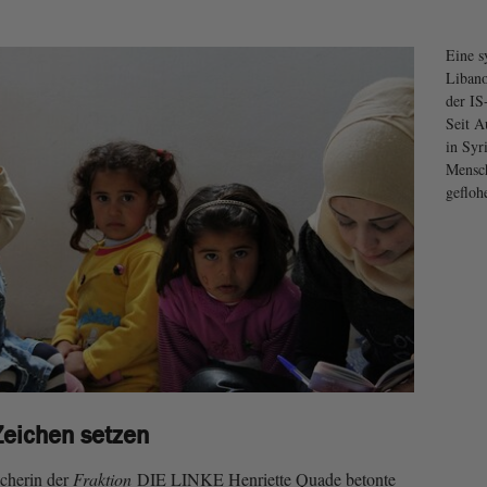
Eine s
Libano
der IS
Seit A
in Syr
Mensc
gefloh
Zeichen setzen
echerin der
Fraktion
DIE LINKE Henriette Quade betonte