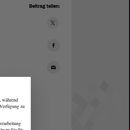
Beitrag teilen:
g, während
r Verfügung zu
erarbeitung
lesen Sie für