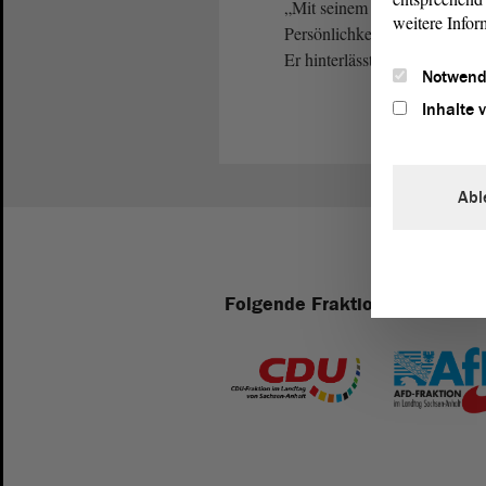
„Mit seinem Tod hat das Land
weitere Infor
Persönlichkeit verloren, die 
Er hinterlässt eine Lücke, die
Notwend
Inhalte 
Abl
Folgende Fraktionen sind im 