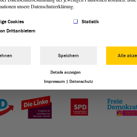
 einen nahbaren, beharrlichen Politiker, eine angesehene
mationen unsere Datenschutzerklärung.
sich großen Respekt und bleibende Verdienste erworben hat.
 sich nicht schließen lassen wird“, so der Landtagspräsident.
ige Cookies
Statistik
von Drittanbietern
ehnen
Speichern
Alle akze
Details anzeigen
Impressum
|
Datenschutz
Landtag von Sachsen-Anhalt vertreten: