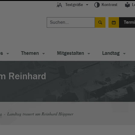
Textgröße
Kontrast
L
Term
es
Themen
Mitgestalten
Landtag
um Reinhard
ag
Landtag trauert um Reinhard Höppner