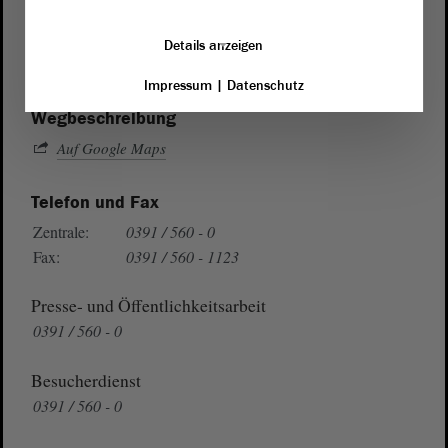
von Sachsen-Anhalt
Landtag
Domplatz 6–9
Details anzeigen
39104 Magdeburg
Impressum
|
Datenschutz
Wegbeschreibung
Auf Google Maps
Telefon und Fax
Zentrale:
0391 / 560 - 0
Fax:
0391 / 560 - 1123
Presse- und Öffentlichkeitsarbeit
0391 / 560 - 0
Besucherdienst
0391 / 560 - 0