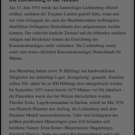
Am 13. Juni 1933 wurde das Sammellager Lichtenburg offiziell
eröffnet, nachdem der Torgauer Landrat geprüft hatte, wann und
wie viele Gefangene der nach der Machtübernahme hoffnungslos
überfüllten Gefängnisse Deutschlands dort aufgenommen werden
könnten. Der schlechte bauliche Zustand und die fehlenden sanitären
Anlagen und Heizkörper konnte die Einrichtung des
Konzentrationslagers nicht verhindern. Die Lichtenburg wurde
somit zum ersten offiziellen Konzentrationslager Deutschlands für
Männer.
Aus Merseburg hatten zuvor 50 Häftlinge mit handwerklichen
Tätigkeiten das zukünftige Lager „bezugsfertig“ gemacht. Zunächst
sollten 500, später bis zu 800 Häftlinge dort untergebracht werden.
Im September 1933 waren bereits 1675 Männer vor Ort inhaftiert –
die Planzahlen waren also bei Weitem überschritten worden.
Theodor Eicke, Lagerkommandant in Dachau, erhielt im Mai 1934
von Heinrich Himmler den Auftrag, die Lichtenburg nach dem
Dachauer Modell umzustrukturieren. Unter den Gefangenen des
größten preußischen Männerlagers jener Zeit befanden sich
berühmte Namen: Ernst Reuter (Bürgermeister Magdeburgs),
Friedrich Ebert jr. (Sohn des ersten Reichspräsidenten) und Lotti