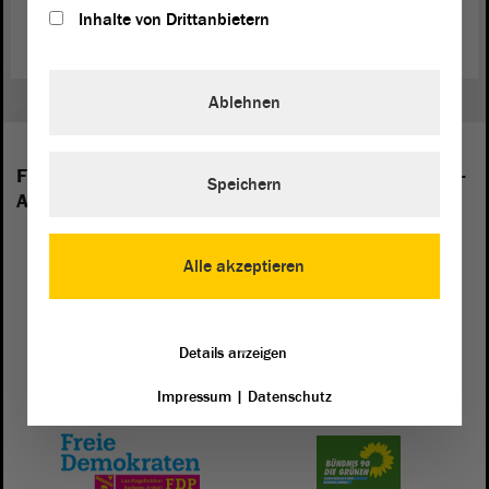
Stiftung Gedenkstätten Sachsen-Anhalt
Inhalte von Drittanbietern
Ablehnen
Folgende Fraktionen sind im Landtag von Sachsen-
Speichern
Anhalt vertreten:
Alle akzeptieren
Details anzeigen
Impressum
|
Datenschutz