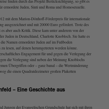
eise finden durch das Projekt Berücksichtigung, so gibt es
 für ermordete Juden, Sinti und Roma und Homosexuelle.
12 mit dem Marion-Dönhoff-Förderpreis für internationale
g ausgezeichnet und mit 20000 Euro gefördert. Trotz des
 es aber auch Kritik. Diese kam unter anderem von der
der Juden in Deutschland, Charlotte Knobloch. Sie hatte es
t, die Namen ermordeter Juden auf im Fußboden
n zu lesen, auf denen herumgetreten werden könne.
erschaftliches Engagement für und gegen die Verlegung der
egen die Verlegung sind neben der Meinung Knoblochs
remen Übergriffen oder – ganz banal – die Wertminderung
weg die einen Quadratdezimeter großen Plaketten
feld – Eine Geschichte aus
 Jungen der Evangelischen Grundschule hat sich mit ihren