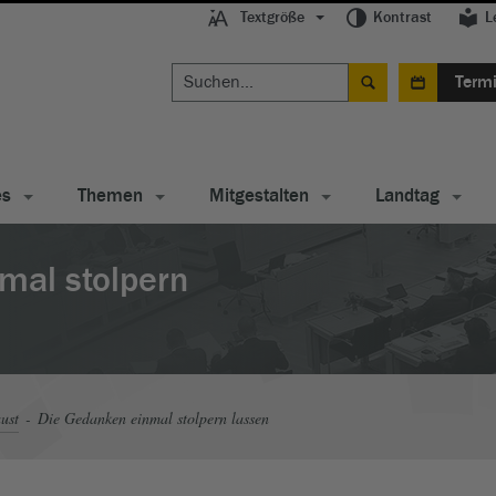
Textgröße
Kontrast
L
Term
es
Themen
Mitgestalten
Landtag
mal stolpern
ust
Die Gedanken einmal stolpern lassen