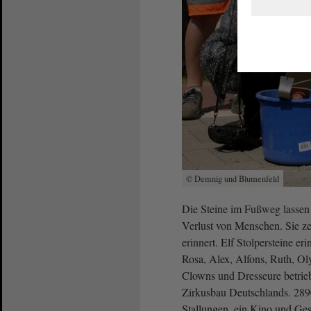
© Demnig und Blumenfeld
Die Steine im Fußweg lassen 
Verlust von Menschen. Sie z
erinnert. Elf Stolpersteine er
Rosa, Alex, Alfons, Ruth, Oly
Clowns und Dresseure betrieb
Zirkusbau Deutschlands. 2890
Stallungen, ein Kino und Ges