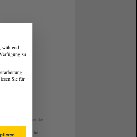
g, während
r Verfügung zu
erarbeitung
lesen Sie für
 Demnig mit einer
enangehörigen der
felds beim Verlegen der
ersteine“ für deren
e. Foto: Stefan Müller
ptieren