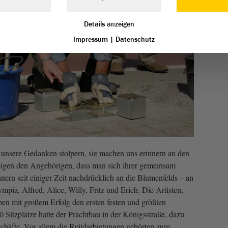
Details anzeigen
Impressum
|
Datenschutz
unsere Gedanken stolpern, sie machen uns erinnern an den
eigen den Angehörigen, dass man sich ihrer gemeinsam
innern seit einiger Zeit nachdrücklich an die Blumenfelds – an
mpia, Alfred, Alice, Willy, Fritz und Erich. Die Artisten,
en mit großem Erfolg den ersten festen und größten
 Sitzplätze hatte der Prachtbau in der Königsstraße, dazu
chäfte. Vor allem die Reitdarbietungen gehörten zum