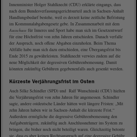
Innenminister Holger Stahlknecht (CDU) erklärte eingangs, dass
nach dem Bundesverfassungsgerichtsurteil auch in Sachsen-Anhalt
Handlungsbedarf bestehe, weil es derzeit keine zeitliche Befristung
im Kommunalabgabengesetz gebe. In Zusammenarbeit mit dem
Ausschuss
für Inneres und Sport habe man sich im Gesetzentwurf
für eine Höchstfrist von zehn Jahren entschieden. Danach verfalle
der Anspruch, noch offene Abgaben einzuholen. Beim Thema
Altfälle habe man sich dazu entschieden, eine Übergangsfrist bis
Ende 2015 zu gewährleisten. Stahlknecht verwies zudem auf die
neue Möglichkeit der degressiven Gebührenbemessung. Damit
könnten zukünftig Gebühren gegebenenfalls auch gesenkt werden.
Kürzeste Verjährungsfrist im Osten
Auch Silke Schindler (SPD) und Ralf Wunschinski (CDU) hielten
die Verjährungsfrist von zehn Jahren für angemessen. Schindler
sagte, andere ostdeutsche Länder hätten weit längere Fristen: „Mit
zehn Jahren haben wir in Sachsen-Anhalt die kürzeste Frist.“
Außerdem ermögliche die degressive Gebührenbemessung den
Aufgabenträgern, zukünftig auch Anschlussnehmer ins System zu
bringen, die bisher noch nicht beteiligt waren. Gleichzeitig betonte
sie, dass es aber keinen Rechtsanspruch auf eine degressive Gebühr