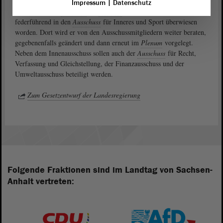
Impressum
|
Datenschutz
Nach der ersten
Beratung
im
Landtag
ist der Gesetzentwurf
federführend in den
Ausschuss
für Inneres und Sport überwiesen
worden. Dort wird er von den Ausschussmitgliedern weiter beraten,
gegebenenfalls geändert und dann erneut im
Plenum
vorgelegt.
Neben dem Innenausschuss sollen auch der
Ausschuss
für Recht,
Verfassung und Gleichstellung, der Finanzausschuss und der
Umweltausschuss beteiligt werden.
Zum Gesetzentwurf der Landesregierung
Folgende Fraktionen sind im Landtag von Sachsen-
Anhalt vertreten: