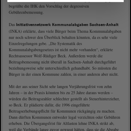
begrüßte die IHK den Vorschlag der degressiven
Gebührenbemessung.
Das
Initiativennetzwerk Kommunalabgaben Sachsen-Anhalt
(INKA) erklärte, dass viele Bürger beim Thema Kommunalabgaben
nur noch schwer den Überblick behalten könnten, da es sehr viele
Einzelregelungen gebe. „Die Systematik des
Kommunalabgabengesetzes ist nicht mehr vorhanden“, erklärte
Rechtsassessor Wolf-Rüdiger Beck. Außerdem werde die
Beitragsbemessung nicht überall in Sachsen-Anhalt durchgeführt
beziehungsweise sehr unterschiedlich gehandhabt. So müssten die
Bürger in der einen Kommune zahlen, in einer anderen aber nicht.
Mit der aus seiner Sicht sehr langen Verjährungsfrist von zehn
Jahren – in der Praxis könnten bis zu 25 Jahre daraus werden –
würden die Beitragszahler schlechter gestellt als Steuerhinterzieher,
so Beck. Er plädierte dafür, die 1996 eingeführte
Beitragserhebungspflicht für Kommunen rückgängig zu machen.
Dann dürften Kommunen entweder legal verzichten oder Gebühren
erheben. Die Übergangsfrist für Altlasten lehne INKA strikt ab,
weil die Verbände lange zuvor gewusst hätten, dass sie die Abgabe