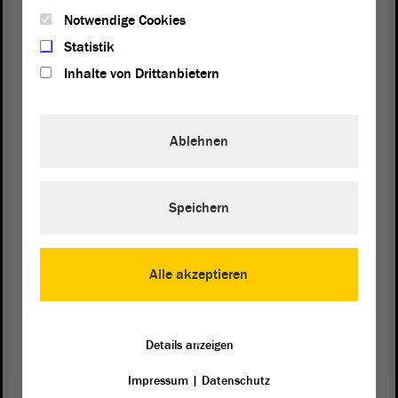
(VDG). Daher könne er das Urteil des Bundesverfassungsgerichts
Notwendige Cookies
nur begrüßen. Es sei für den Bürger nicht nachvollziehbar, dass er
heute für einen Straßenausbau vor 20 Jahren Abgaben leisten soll.
Statistik
Daher lehnt der VDG die Übergangsfrist für Altfälle kategorisch ab.
Inhalte von Drittanbietern
Fischer sagte, die Frist sei rein fiskalisch motiviert und
berücksichtige die Interessen der Bürger nur unzureichend.
Außerdem würde diese Frist dazu führen, dass
Grundstückseigentümer, die in den 1990er Jahren schon einmal
Ablehnen
gezahlt hätten, noch einmal zu Zahlungen herangezogen werden
könnten, wenn die damalige Satzung nicht korrekt gewesen sei. Die
maximale Verjährungsfrist von zehn Jahren könnte Fischer gerade
so akzeptieren.
Speichern
Ähnlich sieht das die
Industrie- und Handelskammer Halle-
(IHK). Ihr Vertreter Andreas Scholtyssek plädierte dafür,
Dessau
Alle akzeptieren
die Übergangsfrist für Altfälle sogar noch kürzer zu halten als im
jetzigen Gesetzentwurf geplant. Scholtyssek sagte, die Kommunen
hätten lange genug Zeit gehabt, die Gebühren und Beiträge
einzuholen. Es könne von Unternehmen nicht verlangt werden, dass
Details anzeigen
sie Rücklagen für Gebühren bildeten, von denen sie die genaue
Höhe nicht wüssten. Unternehmen bräuchten Planungssicherheit und
Impressum
|
Datenschutz
die sei mit dieser Gebührenpraxis nur schwer gegeben. Dagegen