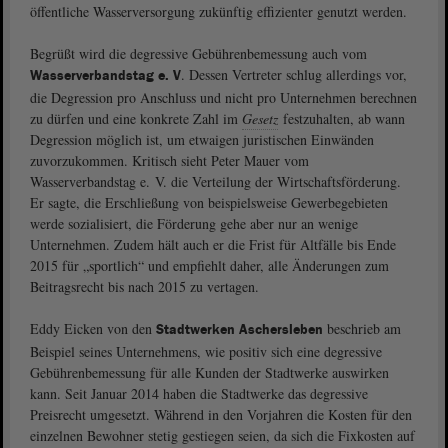
öffentliche Wasserversorgung zukünftig effizienter genutzt werden.
Begrüßt wird die degressive Gebührenbemessung auch vom
. Dessen Vertreter schlug allerdings vor,
Wasserverbandstag e. V
die Degression pro Anschluss und nicht pro Unternehmen berechnen
zu dürfen und eine konkrete Zahl im
Gesetz
festzuhalten, ab wann
Degression möglich ist, um etwaigen juristischen Einwänden
zuvorzukommen. Kritisch sieht Peter Mauer vom
Wasserverbandstag e. V. die Verteilung der Wirtschaftsförderung.
Er sagte, die Erschließung von beispielsweise Gewerbegebieten
werde sozialisiert, die Förderung gehe aber nur an wenige
Unternehmen. Zudem hält auch er die Frist für Altfälle bis Ende
2015 für „sportlich“ und empfiehlt daher, alle Änderungen zum
Beitragsrecht bis nach 2015 zu vertagen.
Eddy Eicken von den
beschrieb am
Stadtwerken Aschersleben
Beispiel seines Unternehmens, wie positiv sich eine degressive
Gebührenbemessung für alle Kunden der Stadtwerke auswirken
kann. Seit Januar 2014 haben die Stadtwerke das degressive
Preisrecht umgesetzt. Während in den Vorjahren die Kosten für den
einzelnen Bewohner stetig gestiegen seien, da sich die Fixkosten auf