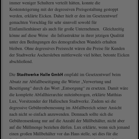
immer weniger Schultern verteilt hätten, konnte die
Kostensteigerung mit der degressiven Preisgestaltung gestoppt
werden, erklärte Eicken. Daher hielt er den im Gesetzentwurf
gemachten Vorschlag für sehr sinnvoll sowohl für
Einfamilienhäuser als auch für große Unternehmen. Gleichzeitig
könne auf diese Weise die Infrastruktur in ihrer jetzigen Qualität
unter den Bedingungen des demografischen Wandels erhalten
bleiben. Ohne degressives Preisrecht wären die Preise für Kunden
der Stadtwerke Aschersleben mittlerweile viel höher, betonte Eicken
abschließend.
Die
empfahl im Gesetzentwurf beim
Stadtwerke Halle GmbH
Absatz zur Abfallbeseitigung die Wörter „Verwertung und
Beseitigung“ durch das Wort „Entsorgung“ zu ersetzen. Damit wäre
die komplette Abfallhierarchie miteinbezogen, erklärte Matthias
Lux, Vorsitzender der Halleschen Stadtwerke. Zudem sei die
degressive Gebührenbemessung im Abfallbereich seiner Ansicht
nach nicht so einfach anzuwenden. Demnach sollte sich die
Gebührensenkung nur auf die Anzahl der Müllbehälter, nicht aber
auf die Müllmenge beziehen dürfen. Lux erklärte, wenn sich jemand
einen großen Müllbehälter vor das Haus stelle, sei dies für die