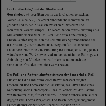
Der
Landkreistag und der Städte- und
begrüßten den in der Evaluation gemachten
Gemeindebund
Vorschlag, eine AG „Radverkehrsfreundliche Kommunen“ zu
gründen und so den Austausch zwischen Ministerium und
Kommunen voranzubringen. Die Koordination müsste allerdings das
Ministerium übernehmen, so Peter Weiß vom Landkreistag.
Ebenfalls offen zeigten sich die kommunalen Spitzenverbände bei
der Erstellung einer Radverkehrskonzeption für die einzelnen
Landkreise. Hier wäre eine Förderung bei Konzepterstellung jedoch
wünschenswert. Weiß verwies zudem darauf, nicht nur Radwege zur
Anbindung von Mittelzentren zu fördern, sondern auch die
sogenannten Grundzentren nicht zu vergessen.
Der
, Ralf
Fuß- und Radverkehrsbeauftragte der Stadt Halle
Bucher, hält die Einführung eines Radverkehrsbeauftragten
(koordiniert und überwacht die Umsetzung des LRVP) und eines
Radroutenplaners (Internetportal, das im Vorfeld bei der Planung
von Radtouren hilft) für sehr sinnvoll. Kritisch äußerte sich Bucher
dagegen zum Thema Wegweiser- und Beschilderungsmanagement.
Er riet zu einer einheitlichen Regelung, die sich an die