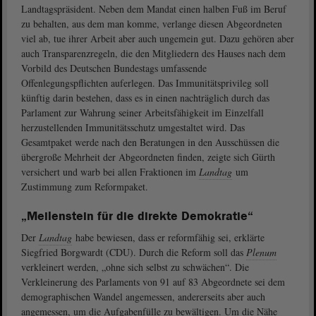
Landtagspräsident. Neben dem Mandat einen halben Fuß im Beruf
zu behalten, aus dem man komme, verlange diesen Abgeordneten
viel ab, tue ihrer Arbeit aber auch ungemein gut. Dazu gehören aber
auch Transparenzregeln, die den Mitgliedern des Hauses nach dem
Vorbild des Deutschen Bundestags umfassende
Offenlegungspflichten auferlegen. Das Immunitätsprivileg soll
künftig darin bestehen, dass es in einen nachträglich durch das
Parlament zur Wahrung seiner Arbeitsfähigkeit im Einzelfall
herzustellenden Immunitätsschutz umgestaltet wird. Das
Gesamtpaket werde nach den Beratungen in den Ausschüssen die
übergroße Mehrheit der Abgeordneten finden, zeigte sich Gürth
versichert und warb bei allen Fraktionen im
Landtag
um
Zustimmung zum Reformpaket.
„Meilenstein für die direkte Demokratie“
Der
Landtag
habe bewiesen, dass er reformfähig sei, erklärte
Siegfried Borgwardt (CDU). Durch die Reform soll das
Plenum
verkleinert werden, „ohne sich selbst zu schwächen“. Die
Verkleinerung des Parlaments von 91 auf 83 Abgeordnete sei dem
demographischen Wandel angemessen, andererseits aber auch
angemessen, um die Aufgabenfülle zu bewältigen. Um die Nähe