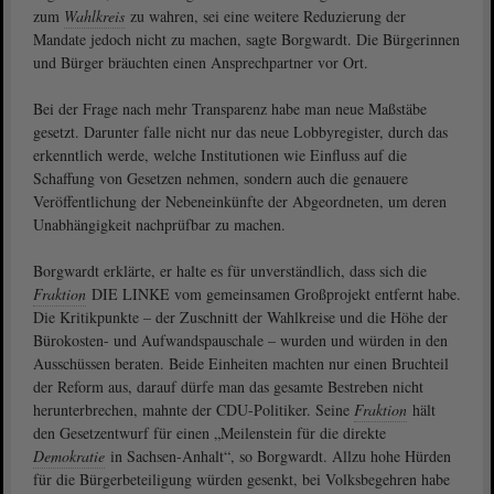
zum
Wahlkreis
zu wahren, sei eine weitere Reduzierung der
Mandate jedoch nicht zu machen, sagte Borgwardt. Die Bürgerinnen
und Bürger bräuchten einen Ansprechpartner vor Ort.
Bei der Frage nach mehr Transparenz habe man neue Maßstäbe
gesetzt. Darunter falle nicht nur das neue Lobbyregister, durch das
erkenntlich werde, welche Institutionen wie Einfluss auf die
Schaffung von Gesetzen nehmen, sondern auch die genauere
Veröffentlichung der Nebeneinkünfte der Abgeordneten, um deren
Unabhängigkeit nachprüfbar zu machen.
Borgwardt erklärte, er halte es für unverständlich, dass sich die
Fraktion
DIE LINKE vom gemeinsamen Großprojekt entfernt habe.
Die Kritikpunkte – der Zuschnitt der Wahlkreise und die Höhe der
Bürokosten- und Aufwandspauschale – wurden und würden in den
Ausschüssen beraten. Beide Einheiten machten nur einen Bruchteil
der Reform aus, darauf dürfe man das gesamte Bestreben nicht
herunterbrechen, mahnte der CDU-Politiker. Seine
Fraktion
hält
den Gesetzentwurf für einen „Meilenstein für die direkte
Demokratie
in Sachsen-Anhalt“, so Borgwardt. Allzu hohe Hürden
für die Bürgerbeteiligung würden gesenkt, bei Volksbegehren habe