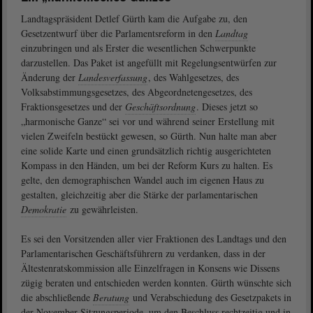
Landtagspräsident Detlef Gürth kam die Aufgabe zu, den
Gesetzentwurf über die Parlamentsreform in den
Landtag
einzubringen und als Erster die wesentlichen Schwerpunkte
darzustellen. Das Paket ist angefüllt mit Regelungsentwürfen zur
Änderung der
Landesverfassung
, des Wahlgesetzes, des
Volksabstimmungsgesetzes, des Abgeordnetengesetzes, des
Fraktionsgesetzes und der
Geschäftsordnung
. Dieses jetzt so
„harmonische Ganze“ sei vor und während seiner Erstellung mit
vielen Zweifeln bestückt gewesen, so Gürth. Nun halte man aber
eine solide Karte und einen grundsätzlich richtig ausgerichteten
Kompass in den Händen, um bei der Reform Kurs zu halten. Es
gelte, den demographischen Wandel auch im eigenen Haus zu
gestalten, gleichzeitig aber die Stärke der parlamentarischen
Demokratie
zu gewährleisten.
Es sei den Vorsitzenden aller vier Fraktionen des Landtags und den
Parlamentarischen Geschäftsführern zu verdanken, dass in der
Ältestenratskommission alle Einzelfragen in Konsens wie Dissens
zügig beraten und entschieden werden konnten. Gürth wünschte sich
die abschließende
Beratung
und Verabschiedung des Gesetzpakets in
der November-Sitzungsperiode, um den Beschluss rechtzeitig und in