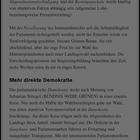
Abgeordnetenentschädigung
und der
Kostenpauschale
werde künftig
von objektiven Fakten abhängig sein (allgemeine Lohn-
beziehungsweise Preisentwicklung).
Mit der
Novellierung
des Immunitätsrechts soll die Arbeitsfähigkeit
des Parlaments sichergestellt werden, nicht der Einzelne werde vor
Strafverfolgung geschützt, betonte Grimm-Benne. Sie riet
abschließend, über die enge Frist bis zur Wahl des
Ministerpräsidenten nach einer Landtagswahl nachzudenken. Die
Entscheidungsprozesse zur Regierungsbildung bräuchten ihre Zeit,
sechs Wochen seien da ein zu enges Korsett.
Mehr direkte Demokratie
Die parlamentarische
Demokratie
steckt nach Meinung von
Sebastian Striegel (BÜNDNIS 90/DIE GRÜNEN) in einer ernsten
Krise. Nur noch die Hälfte der Wahlberechtigten gehe zur Wahl,
was einen massiven Vertrauensverlust in die
Demokratie
bescheinige. An dieser Krise trügen auch die Abgeordneten des
Landtags ihren Anteil, räumte Striegel ein. Die Defizite in der
Ausschuss
- und Parlamentsarbeit führten zu Erstarrung und
mangelnder Transparenz. Mit der umzusetzenden Parlamentsreform