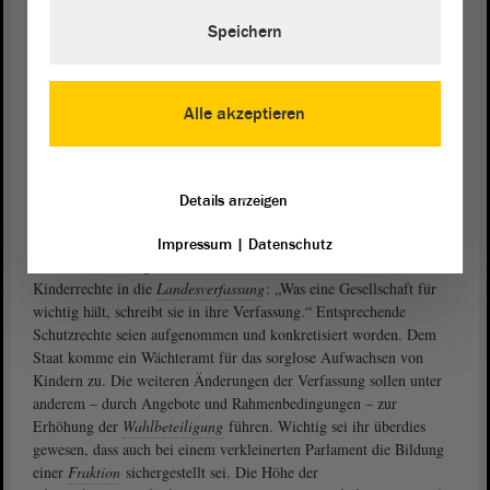
Petra Grimm-Benne erinnerte am Beginn ihres Redebeitrags an den
Speichern
kürzlich verstorbenen früheren Landesvater Reinhard Höppner, der
die Einbringung der
Landesverfassung
als einen der Höhepunkte der
Beratungen des Landtags in der damaligen
Legislaturperiode
betrachtete. Die Parlamentsreform habe eine ebenso große
Alle akzeptieren
Bedeutung für die Zukunft des Landes, prophezeite die SPD-
Abgeordnete. Es müsse darum gehen, die Gemeinsamkeiten
vorzuzeigen und nicht die wenigen unterschiedlichen Ansichten zur
Reform in den Fokus zu rücken, denn man habe über Monate
Details anzeigen
hinweg gemeinsam an den Regelungen gearbeitet.
Impressum
|
Datenschutz
Grimm-Benne zeigte sich sehr froh über die Aufnahme der
Kinderrechte in die
Landesverfassung
: „Was eine Gesellschaft für
wichtig hält, schreibt sie in ihre Verfassung.“ Entsprechende
Schutzrechte seien aufgenommen und konkretisiert worden. Dem
Staat komme ein Wächteramt für das sorglose Aufwachsen von
Kindern zu. Die weiteren Änderungen der Verfassung sollen unter
anderem – durch Angebote und Rahmenbedingungen – zur
Erhöhung der
Wahlbeteiligung
führen. Wichtig sei ihr überdies
gewesen, dass auch bei einem verkleinerten Parlament die Bildung
einer
Fraktion
sichergestellt sei. Die Höhe der