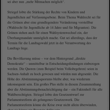
sei aber nun „mehr Mitmachen möglich“.
Striegel lobte die Stärkung der Rechte von Kindern und
Jugendlichen auf Verfassungsebene. Beim Thema Wahlrecht sei für
die Grünen aber eine grundlegendere Veränderung vorstellbar
(Wahlrecht für Jugendliche ab 14 Jahre und für Migranten). Die
Grünen stehen auch für einen Wahlsystemwechsel ein, der
Überhangmandate unmöglich mache. Gut sei allerdings, dass der
Termin für die Landtagswahl jetzt in der Verantwortung des
Landtags liege.
Die Bevölkerung müsse – vor dem Hintergrund „direkte
Demokratie“ – unmittelbar in Entscheidungsfindungen einbezogen
werden. Die Quoren (zum Beispiel beim Volksbegehren) seien in
Sachsen-Anhalt zu hoch gewesen und würden nun abgesenkt. Die
Höhe des Abstimmungsquorums bleibe aber, was wiederum
inkonsequent sein. Ein großes Plus stelle in diesem Zusammenhang
aber die Abstimmungsbenachrichtigung dar – ein Faktenheft für alle
Wahlberechtigten. Striegel lobte den Gesetzentwurf zur
Parlamentsreform als gelungenes Gesetzeswerk. Die
Parlamentsreform könne die Krise zwar nicht allein überwinden,
aber sie könne ein Baustein dafür sein.