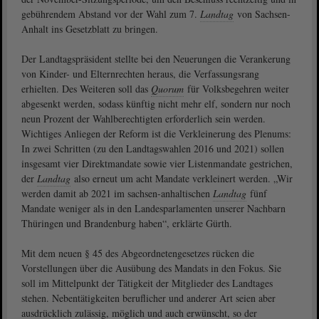
gebührendem Abstand vor der Wahl zum 7.
Landtag
von Sachsen-
Anhalt ins Gesetzblatt zu bringen.
Der Landtagspräsident stellte bei den Neuerungen die Verankerung
von Kinder- und Elternrechten heraus, die Verfassungsrang
erhielten. Des Weiteren soll das
Quorum
für Volksbegehren weiter
abgesenkt werden, sodass künftig nicht mehr elf, sondern nur noch
neun Prozent der Wahlberechtigten erforderlich sein werden.
Wichtiges Anliegen der Reform ist die Verkleinerung des Plenums:
In zwei Schritten (zu den Landtagswahlen 2016 und 2021) sollen
insgesamt vier Direktmandate sowie vier Listenmandate gestrichen,
der
Landtag
also erneut um acht Mandate verkleinert werden. „Wir
werden damit ab 2021 im sachsen-anhaltischen
Landtag
fünf
Mandate weniger als in den Landesparlamenten unserer Nachbarn
Thüringen und Brandenburg haben“, erklärte Gürth.
Mit dem neuen § 45 des Abgeordnetengesetzes rücken die
Vorstellungen über die Ausübung des Mandats in den Fokus. Sie
soll im Mittelpunkt der Tätigkeit der Mitglieder des Landtages
stehen. Nebentätigkeiten beruflicher und anderer Art seien aber
ausdrücklich zulässig, möglich und auch erwünscht, so der