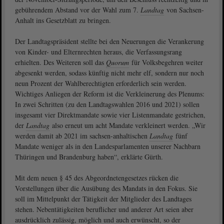
gebührendem Abstand vor der Wahl zum 7.
Landtag
von Sachsen-
Anhalt ins Gesetzblatt zu bringen.
Der Landtagspräsident stellte bei den Neuerungen die Verankerung
von Kinder- und Elternrechten heraus, die Verfassungsrang
erhielten. Des Weiteren soll das
Quorum
für Volksbegehren weiter
abgesenkt werden, sodass künftig nicht mehr elf, sondern nur noch
neun Prozent der Wahlberechtigten erforderlich sein werden.
Wichtiges Anliegen der Reform ist die Verkleinerung des Plenums:
In zwei Schritten (zu den Landtagswahlen 2016 und 2021) sollen
insgesamt vier Direktmandate sowie vier Listenmandate gestrichen,
der
Landtag
also erneut um acht Mandate verkleinert werden. „Wir
werden damit ab 2021 im sachsen-anhaltischen
Landtag
fünf
Mandate weniger als in den Landesparlamenten unserer Nachbarn
Thüringen und Brandenburg haben“, erklärte Gürth.
Mit dem neuen § 45 des Abgeordnetengesetzes rücken die
Vorstellungen über die Ausübung des Mandats in den Fokus. Sie
soll im Mittelpunkt der Tätigkeit der Mitglieder des Landtages
stehen. Nebentätigkeiten beruflicher und anderer Art seien aber
ausdrücklich zulässig, möglich und auch erwünscht, so der