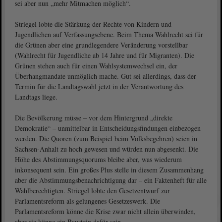
sei aber nun „mehr Mitmachen möglich“.
Striegel lobte die Stärkung der Rechte von Kindern und
Jugendlichen auf Verfassungsebene. Beim Thema Wahlrecht sei für
die Grünen aber eine grundlegendere Veränderung vorstellbar
(Wahlrecht für Jugendliche ab 14 Jahre und für Migranten). Die
Grünen stehen auch für einen Wahlsystemwechsel ein, der
Überhangmandate unmöglich mache. Gut sei allerdings, dass der
Termin für die Landtagswahl jetzt in der Verantwortung des
Landtags liege.
Die Bevölkerung müsse – vor dem Hintergrund „direkte
Demokratie“ – unmittelbar in Entscheidungsfindungen einbezogen
werden. Die Quoren (zum Beispiel beim Volksbegehren) seien in
Sachsen-Anhalt zu hoch gewesen und würden nun abgesenkt. Die
Höhe des Abstimmungsquorums bleibe aber, was wiederum
inkonsequent sein. Ein großes Plus stelle in diesem Zusammenhang
aber die Abstimmungsbenachrichtigung dar – ein Faktenheft für alle
Wahlberechtigten. Striegel lobte den Gesetzentwurf zur
Parlamentsreform als gelungenes Gesetzeswerk. Die
Parlamentsreform könne die Krise zwar nicht allein überwinden,
aber sie könne ein Baustein dafür sein.