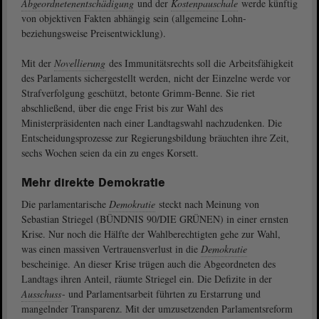
Abgeordnetenentschädigung
und der
Kostenpauschale
werde künftig
von objektiven Fakten abhängig sein (allgemeine Lohn-
beziehungsweise Preisentwicklung).
Mit der
Novellierung
des Immunitätsrechts soll die Arbeitsfähigkeit
des Parlaments sichergestellt werden, nicht der Einzelne werde vor
Strafverfolgung geschützt, betonte Grimm-Benne. Sie riet
abschließend, über die enge Frist bis zur Wahl des
Ministerpräsidenten nach einer Landtagswahl nachzudenken. Die
Entscheidungsprozesse zur Regierungsbildung bräuchten ihre Zeit,
sechs Wochen seien da ein zu enges Korsett.
Mehr direkte Demokratie
Die parlamentarische
Demokratie
steckt nach Meinung von
Sebastian Striegel (BÜNDNIS 90/DIE GRÜNEN) in einer ernsten
Krise. Nur noch die Hälfte der Wahlberechtigten gehe zur Wahl,
was einen massiven Vertrauensverlust in die
Demokratie
bescheinige. An dieser Krise trügen auch die Abgeordneten des
Landtags ihren Anteil, räumte Striegel ein. Die Defizite in der
Ausschuss
- und Parlamentsarbeit führten zu Erstarrung und
mangelnder Transparenz. Mit der umzusetzenden Parlamentsreform