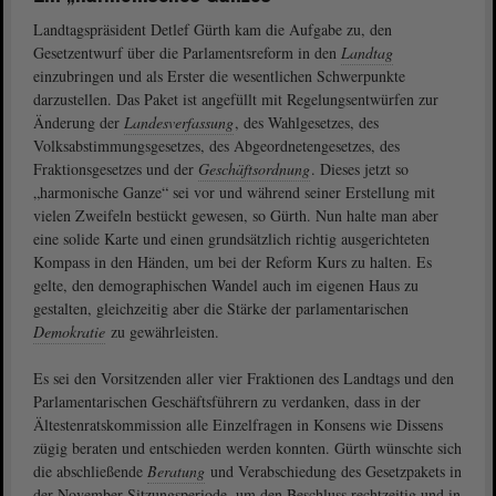
Landtagspräsident Detlef Gürth kam die Aufgabe zu, den
Gesetzentwurf über die Parlamentsreform in den
Landtag
einzubringen und als Erster die wesentlichen Schwerpunkte
darzustellen. Das Paket ist angefüllt mit Regelungsentwürfen zur
Änderung der
Landesverfassung
, des Wahlgesetzes, des
Volksabstimmungsgesetzes, des Abgeordnetengesetzes, des
Fraktionsgesetzes und der
Geschäftsordnung
. Dieses jetzt so
„harmonische Ganze“ sei vor und während seiner Erstellung mit
vielen Zweifeln bestückt gewesen, so Gürth. Nun halte man aber
eine solide Karte und einen grundsätzlich richtig ausgerichteten
Kompass in den Händen, um bei der Reform Kurs zu halten. Es
gelte, den demographischen Wandel auch im eigenen Haus zu
gestalten, gleichzeitig aber die Stärke der parlamentarischen
Demokratie
zu gewährleisten.
Es sei den Vorsitzenden aller vier Fraktionen des Landtags und den
Parlamentarischen Geschäftsführern zu verdanken, dass in der
Ältestenratskommission alle Einzelfragen in Konsens wie Dissens
zügig beraten und entschieden werden konnten. Gürth wünschte sich
die abschließende
Beratung
und Verabschiedung des Gesetzpakets in
der November-Sitzungsperiode, um den Beschluss rechtzeitig und in