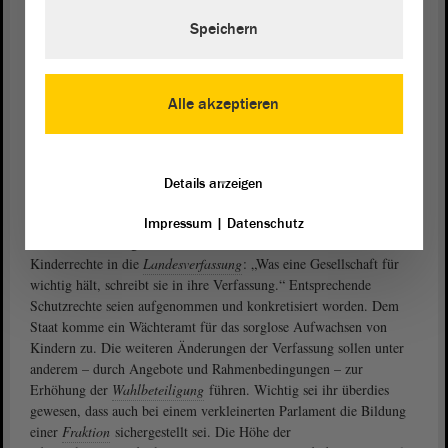
Petra Grimm-Benne erinnerte am Beginn ihres Redebeitrags an den
Speichern
kürzlich verstorbenen früheren Landesvater Reinhard Höppner, der
die Einbringung der
Landesverfassung
als einen der Höhepunkte der
Beratungen des Landtags in der damaligen
Legislaturperiode
betrachtete. Die Parlamentsreform habe eine ebenso große
Alle akzeptieren
Bedeutung für die Zukunft des Landes, prophezeite die SPD-
Abgeordnete. Es müsse darum gehen, die Gemeinsamkeiten
vorzuzeigen und nicht die wenigen unterschiedlichen Ansichten zur
Reform in den Fokus zu rücken, denn man habe über Monate
Details anzeigen
hinweg gemeinsam an den Regelungen gearbeitet.
Impressum
|
Datenschutz
Grimm-Benne zeigte sich sehr froh über die Aufnahme der
Kinderrechte in die
Landesverfassung
: „Was eine Gesellschaft für
wichtig hält, schreibt sie in ihre Verfassung.“ Entsprechende
Schutzrechte seien aufgenommen und konkretisiert worden. Dem
Staat komme ein Wächteramt für das sorglose Aufwachsen von
Kindern zu. Die weiteren Änderungen der Verfassung sollen unter
anderem – durch Angebote und Rahmenbedingungen – zur
Erhöhung der
Wahlbeteiligung
führen. Wichtig sei ihr überdies
gewesen, dass auch bei einem verkleinerten Parlament die Bildung
einer
Fraktion
sichergestellt sei. Die Höhe der