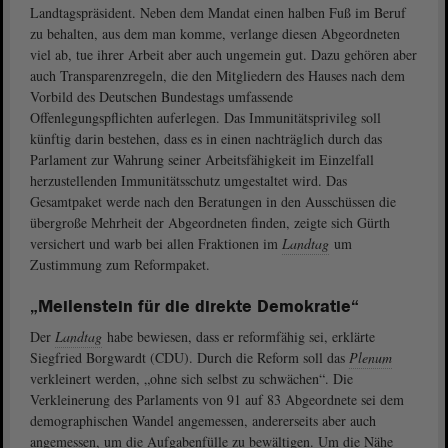
Landtagspräsident. Neben dem Mandat einen halben Fuß im Beruf
zu behalten, aus dem man komme, verlange diesen Abgeordneten
viel ab, tue ihrer Arbeit aber auch ungemein gut. Dazu gehören aber
auch Transparenzregeln, die den Mitgliedern des Hauses nach dem
Vorbild des Deutschen Bundestags umfassende
Offenlegungspflichten auferlegen. Das Immunitätsprivileg soll
künftig darin bestehen, dass es in einen nachträglich durch das
Parlament zur Wahrung seiner Arbeitsfähigkeit im Einzelfall
herzustellenden Immunitätsschutz umgestaltet wird. Das
Gesamtpaket werde nach den Beratungen in den Ausschüssen die
übergroße Mehrheit der Abgeordneten finden, zeigte sich Gürth
versichert und warb bei allen Fraktionen im
Landtag
um
Zustimmung zum Reformpaket.
„Meilenstein für die direkte Demokratie“
Der
Landtag
habe bewiesen, dass er reformfähig sei, erklärte
Siegfried Borgwardt (CDU). Durch die Reform soll das
Plenum
verkleinert werden, „ohne sich selbst zu schwächen“. Die
Verkleinerung des Parlaments von 91 auf 83 Abgeordnete sei dem
demographischen Wandel angemessen, andererseits aber auch
angemessen, um die Aufgabenfülle zu bewältigen. Um die Nähe