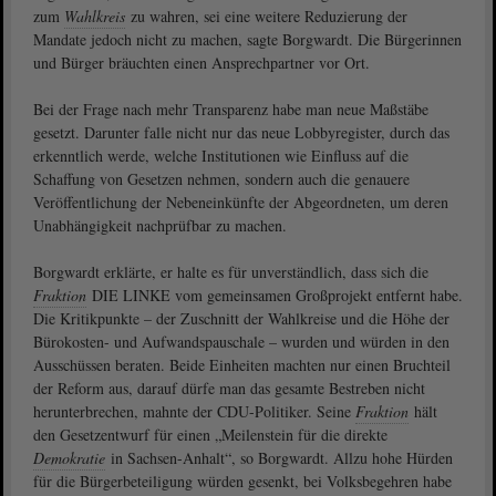
zum
Wahlkreis
zu wahren, sei eine weitere Reduzierung der
Mandate jedoch nicht zu machen, sagte Borgwardt. Die Bürgerinnen
und Bürger bräuchten einen Ansprechpartner vor Ort.
Bei der Frage nach mehr Transparenz habe man neue Maßstäbe
gesetzt. Darunter falle nicht nur das neue Lobbyregister, durch das
erkenntlich werde, welche Institutionen wie Einfluss auf die
Schaffung von Gesetzen nehmen, sondern auch die genauere
Veröffentlichung der Nebeneinkünfte der Abgeordneten, um deren
Unabhängigkeit nachprüfbar zu machen.
Borgwardt erklärte, er halte es für unverständlich, dass sich die
Fraktion
DIE LINKE vom gemeinsamen Großprojekt entfernt habe.
Die Kritikpunkte – der Zuschnitt der Wahlkreise und die Höhe der
Bürokosten- und Aufwandspauschale – wurden und würden in den
Ausschüssen beraten. Beide Einheiten machten nur einen Bruchteil
der Reform aus, darauf dürfe man das gesamte Bestreben nicht
herunterbrechen, mahnte der CDU-Politiker. Seine
Fraktion
hält
den Gesetzentwurf für einen „Meilenstein für die direkte
Demokratie
in Sachsen-Anhalt“, so Borgwardt. Allzu hohe Hürden
für die Bürgerbeteiligung würden gesenkt, bei Volksbegehren habe